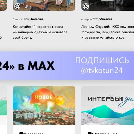
Культура
Общество
6 августа 2026
/
6 августа 2026
/
Как алтайский хореограф стала
Леонид Слуцкий: ЖКХ под кон
дизайнером одежды и основала
государства, поддержка пенсио
26
свой бренд
и развитие Алтайского края
Новое утро
Интервью дня