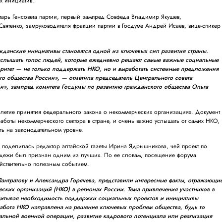
х инициатив.
арь Генсовета партии, первый зампред Совфеда Владимир Якушев,
вятенко, замруководителя фракции партии в Госдуме Андрей Исаев, вице-спикер
.
жданские инициативы становятся одной из ключевых сил развития страны.
слышать голос людей, которые ежедневно решают самые важные социальные
оритет — не только поддержать НКО, но и выработать системные предложения
го общества России»
, — отметила председатель Центрального совета
и», зампред комитета Госдумы по развитию гражданского общества Ольга
летие принятия федерального закона о некоммерческих организациях. Документ
боты некоммерческого сектора в стране, и очень важно услышать от самих НКО,
ть на законодательном уровне.
 поделилась редактор алтайской газеты Ирина Ядрышникова, чей проект по
одежи был признан одним из лучших. По ее словам, посещение форума
ействительно полезным событием.
антратову и Александра Горячева, представили интересные факты, отражающи
ских организаций (НКО) в регионах России. Тема привлечения участников в
читывая необходимость поддержки социальных проектов и инициативы
работа НКО направлена на решение ключевых проблем общества, будь то
альной военной операции, развитие кадрового потенциала или реализация