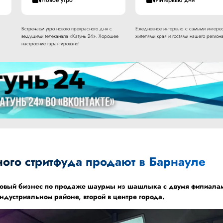
Встречаем утро нового прекрасного дня с
Ежедневное интервью с самыми интере
ведущими телеканала «Катунь 24». Хорошее
жителями края и гостями нашего региона
настроение гарантировано!
ного стритфуда продают в Барнауле
товый бизнес по продаже шаурмы из шашлыка с двумя филиала
ндустриальном районе, второй в центре города.