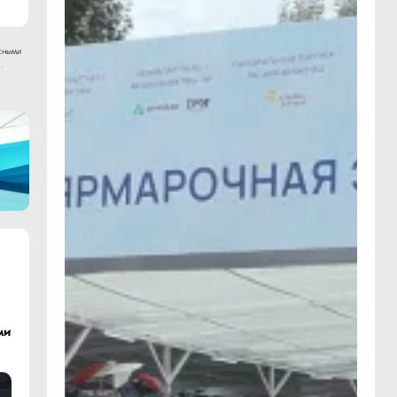
сными
.
ми