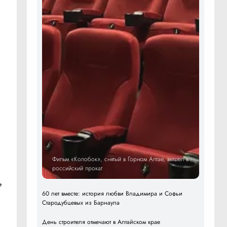
Фильм «Колобок», снятый в Горном Алтае, вышел в
российский прокат
е
60 лет вместе: история любви Владимира и Софьи
Стародубцевых из Барнаула
День строителя отмечают в Алтайском крае