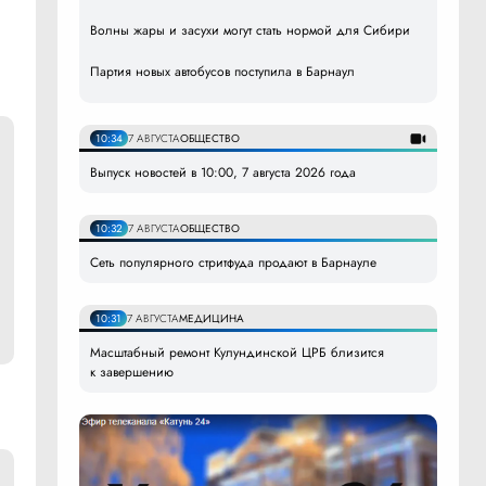
Волны жары и засухи могут стать нормой для Сибири
Партия новых автобусов поступила в Барнаул
10:34
7 АВГУСТА
ОБЩЕСТВО
Выпуск новостей в 10:00, 7 августа 2026 года
10:32
7 АВГУСТА
ОБЩЕСТВО
Сеть популярного стритфуда продают в Барнауле
10:31
7 АВГУСТА
МЕДИЦИНА
Масштабный ремонт Кулундинской ЦРБ близится
к завершению