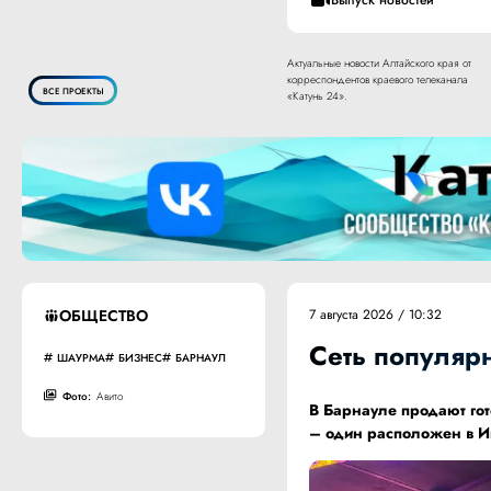
Актуальные новости Алтайского края от
корреспондентов краевого телеканала
ВСЕ ПРОЕКТЫ
«Катунь 24».
ОБЩЕСТВО
7 августа 2026 / 10:32
Сеть популяр
ШАУРМА
БИЗНЕС
БАРНАУЛ
Фото:
Авито
В Барнауле продают го
– один расположен в И