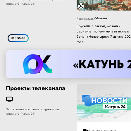
телеканала "Катунь 24"
Общество
7 августа 2026
/
Брускетта с тыквой, мозаики
Барнаула, почему нельзя терпеть
боль. «Новое утро»: 7 августа 20
ВСЁ ВИДЕО
года
Проекты телеканала
Эксклюзивные программы от журналистов
телеканала "Катунь 24"
Выпуск новостей