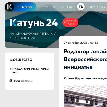
ТВ
НОВОСТИ
ПРОЕКТЫ
ВИДЕОСЮЖ
МЕНЮ
ПРЯМОЙ
ЭФИР
ИНФОРМАЦИОННЫЙ ТЕЛЕКАНАЛ
АЛТАЙСКОГО КРАЯ
27 сентября 2025 / 09:53
Редактор алтай
Всероссийског
ОБЩЕСТВО
инициатив
ГРАЖДАНСКИЕ ИНИЦИАТИВЫ
НКО
Ирина Ядрышникова подгот
Фото:
altai-ter.er.ru