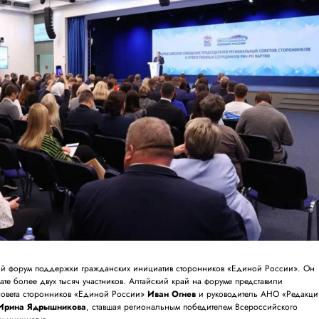
ий форум поддержки гражданских инициатив сторонников «Единой России». Он
те более двух тысяч участников. Алтайский край на форуме представили
совета сторонников «Единой России»
Иван Огнев
и руководитель АНО «Редакци
Ирина Ядрышникова
, ставшая региональным победителем Всероссийского