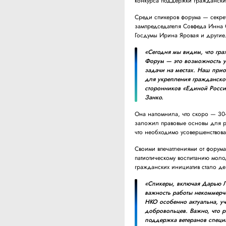
конкурса поддержки граждански
Среди спикеров форума — секрет
зампредседателя Совфеда Инна С
Госдумы Ирина Яровая и другие
«Сегодня мы видим, что гра
Форум — это возможность у
задачи на местах. Наш при
для укрепления гражданско
сторонников «Единой Росси
Занко.
Она напомнила, что скоро — 30-
заложил правовые основы для ра
что необходимо усовершенствова
Своими впечатлениями от форума
патиотическому воспитанию мол
гражданских инициатив стало д
«Спикеры, включая Дарью Л
важность работы некоммерче
НКО особенно актуальна, у
добровольцев. Важно, что 
поддержка ветеранов специ