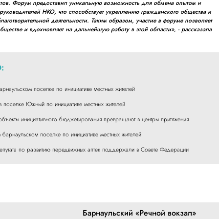
тов. Форум предоставил уникальную возможность для обмена опытом и
руководителей НКО, что способствует укреплению гражданского общества и
аготворительной деятельности. Таким образом, участие в форуме позволяет
бществе и вдохновляет на дальнейшую работу в этой области»
, - рассказала
:
арнаульском поселке по инициативе местных жителей
в поселке Южный по инициативе местных жителей
бъекты инициативного бюджетирования превращают в центры притяжения
 барнаульском поселке по инициативе местных жителей
депутата по развитию передвижных аптек поддержали в Совете Федерации
Барнаульский «Речной вокзал»