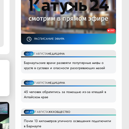
РАСПИСАНИЕ ЭФИРА
10:13
7 АВГУСТА
МЕДИЦИНА
Барнаульские врачи развеяли популярные мифы о
хрусте в суставах и опасности разогревающих мазей
10:03
7 АВГУСТА
МЕДИЦИНА
45 человек обратились за помощью из-за клещей в
Алтайском крае
09:49
7 АВГУСТА
ЖКХ
ОБЩЕСТВО
Почти 13 километров уличного освещения подключили
в Барнауле