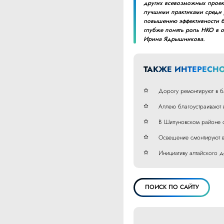
других всевозможных проек
лучшими практиками среди 
повышению эффективности бл
глубже понять роль НКО в о
Ирина Ядрышникова.
ТАКЖЕ ИНТЕРЕСНО
Дорогу ремонтируют в б
Аллею благоустраивают 
В Шипуновском районе о
Освещение смонтируют в
Инициативу алтайского 
ПОИСК ПО САЙТУ