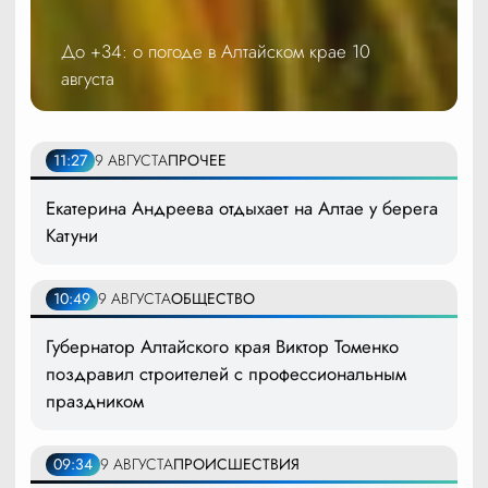
До +34: о погоде в Алтайском крае 10
августа
11:27
9 АВГУСТА
ПРОЧЕЕ
Екатерина Андреева отдыхает на Алтае у берега
Катуни
10:49
9 АВГУСТА
ОБЩЕСТВО
Губернатор Алтайского края Виктор Томенко
поздравил строителей с профессиональным
праздником
09:34
9 АВГУСТА
ПРОИСШЕСТВИЯ