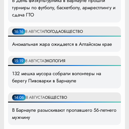
В День физкультурника в Барнауле прошли
турниры по футболу, баскетболу, армрестлингу и
сдача ГТО
16:16
8 АВГУСТА
ПОГОДА
ОБЩЕСТВО
Аномальная жара ожидается в Алтайском крае
15:19
8 АВГУСТА
ЭКОЛОГИЯ
132 мешка мусора собрали волонтеры на
берегу Пивоварки в Барнауле
14:06
8 АВГУСТА
ОБЩЕСТВО
В Барнауле разыскивают пропавшего 56-летнего
мужчину