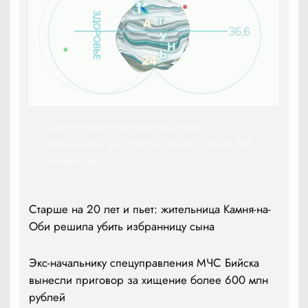
Барнаульские кинезитерапевты
объяснили, как спасти спину от грыж без
операции
Старше на 20 лет и пьет: жительница Камня-на-
Оби решила убить избранницу сына
Экс-начальнику спецуправления МЧС Бийска
вынесли приговор за хищение более 600 млн
рублей