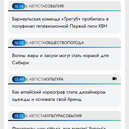
16:14
6 АВГУСТА
СОБЫТИЯ
Барнаульская команда «Трегуб» пробилась в
полуфинал телевизионной Первой лиги КВН
16:02
6 АВГУСТА
ОБЩЕСТВО
ПОГОДА
Волны жары и засухи могут стать нормой для
Сибири
15:49
6 АВГУСТА
КУЛЬТУРА
Как алтайский хореограф стала дизайнером
одежды и основала свой бренд
15:15
6 АВГУСТА
КУЛЬТУРА
СОБЫТИЯ
Финалисты шоу «Ну-ка, все вместе! Хором!»