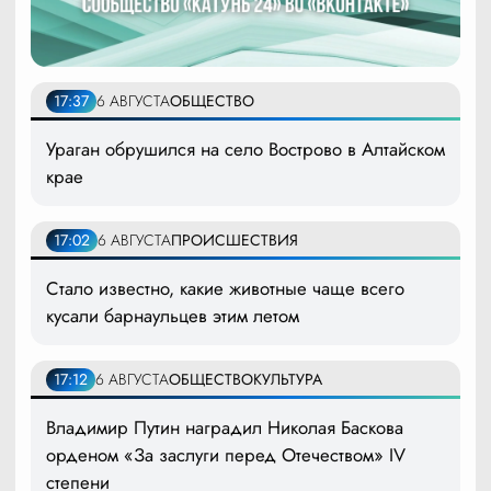
17:37
6 АВГУСТА
ОБЩЕСТВО
Ураган обрушился на село Вострово в Алтайском
крае
17:02
6 АВГУСТА
ПРОИСШЕСТВИЯ
Стало известно, какие животные чаще всего
кусали барнаульцев этим летом
17:12
6 АВГУСТА
ОБЩЕСТВО
КУЛЬТУРА
Владимир Путин наградил Николая Баскова
орденом «За заслуги перед Отечеством» IV
степени