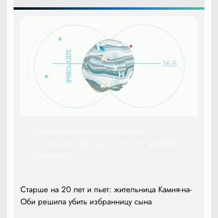
Барнаульские кинезитерапевты
объяснили, как спасти спину от грыж без
операции
Старше на 20 лет и пьет: жительница Камня-на-
Оби решила убить избранницу сына