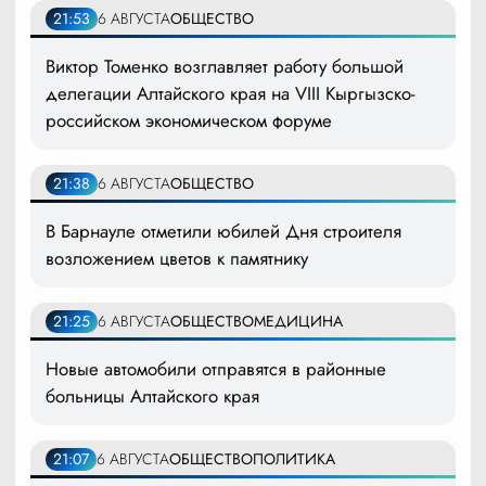
21:53
6 АВГУСТА
ОБЩЕСТВО
Виктор Томенко возглавляет работу большой
делегации Алтайского края на VIII Кыргызско-
российском экономическом форуме
21:38
6 АВГУСТА
ОБЩЕСТВО
В Барнауле отметили юбилей Дня строителя
возложением цветов к памятнику
21:25
6 АВГУСТА
ОБЩЕСТВО
МЕДИЦИНА
Новые автомобили отправятся в районные
больницы Алтайского края
21:07
6 АВГУСТА
ОБЩЕСТВО
ПОЛИТИКА