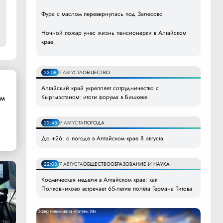
Фура с маслом перевернулась под Залесово
Ночной пожар унес жизнь пенсионерки в Алтайском
крае
23:08
7 АВГУСТА
ОБЩЕСТВО
Алтайский край укрепляет сотрудничество с
ом
Кыргызстаном: итоги форума в Бишкеке
22:45
7 АВГУСТА
ПОГОДА
До +26: о погоде в Алтайском крае 8 августа
22:08
7 АВГУСТА
ОБЩЕСТВО
ОБРАЗОВАНИЕ И НАУКА
Космическая неделя в Алтайском крае: как
Полковниково встречает 65-летие полёта Германа Титова