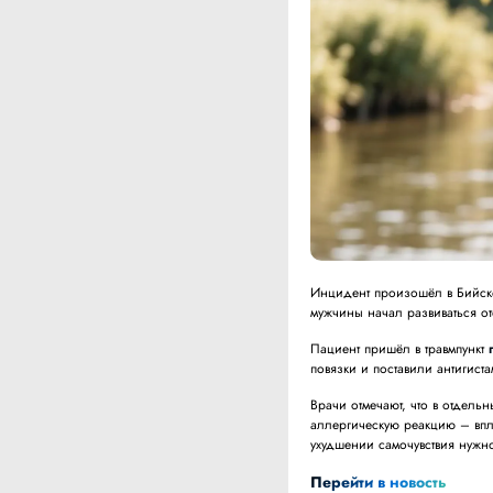
Инцидент произошёл в Бийске
мужчины начал развиваться от
Пациент пришёл в травмпункт
повязки и поставили антигист
Врачи отмечают, что в отдель
аллергическую реакцию – впл
ухудшении самочувствия нужн
Перейти в новость