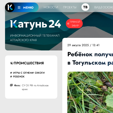
ТВ
НОВОСТИ
ПРОЕКТЫ
ВИДЕОСЮЖ
МЕНЮ
ПРЯМОЙ
ЭФИР
ИНФОРМАЦИОННЫЙ ТЕЛЕКАНАЛ
АЛТАЙСКОГО КРАЯ
29 августа 2025 / 13:41
Ребёнок получ
в Тогульском р
ПРОИСШЕСТВИЯ
ИГРЫ С ОГНЕМ
ОЖОГИ
РЕБЕНОК
Фото:
СУ СК РФ по Алтайском
краю