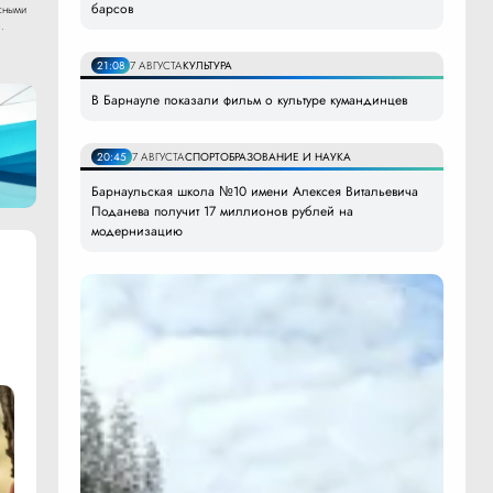
барсов
сными
.
21:08
7 АВГУСТА
КУЛЬТУРА
В Барнауле показали фильм о культуре кумандинцев
20:45
7 АВГУСТА
СПОРТ
ОБРАЗОВАНИЕ И НАУКА
Барнаульская школа №10 имени Алексея Витальевича
Поданева получит 17 миллионов рублей на
модернизацию