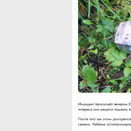
Инцидент произошёл вечером 28 
интереса они решили поджечь е
После того как огонь разгорелся,
степени. Ребёнка госпитализиро