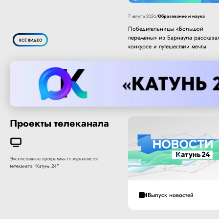
Образование и наука
7 августа 2026
/
Победительницы «Большой
перемены» из Барнаула рассказа
ВСЁ ВИДЕО
конкурсе и путешествии мечты
Проекты телеканала
Эксклюзивные программы от журналистов
телеканала "Катунь 24"
Выпуск новостей