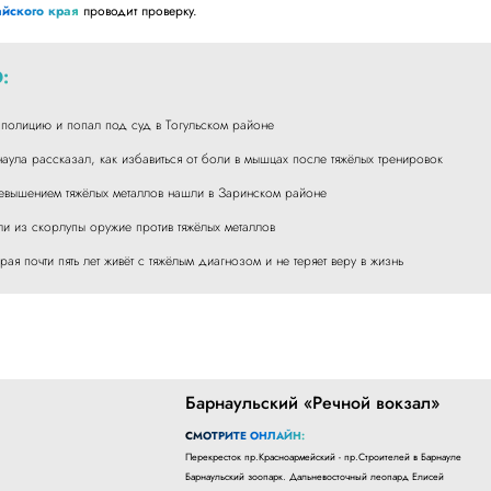
йского края
проводит проверку.
:
 полицию и попал под суд в Тогульском районе
аула рассказал, как избавиться от боли в мышцах после тяжёлых тренировок
евышением тяжёлых металлов нашли в Заринском районе
ли из скорлупы оружие против тяжёлых металлов
ая почти пять лет живёт с тяжёлым диагнозом и не теряет веру в жизнь
Барнаульский «Речной вокзал»
СМОТРИТЕ ОНЛАЙН:
Перекресток пр.Красноармейский - пр.Строителей в Барнауле
Барнаульский зоопарк. Дальневосточный леопард Елисей