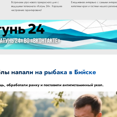
Встречаем утро нового прекрасного дня с
Ежедневное интервью с самыми интере
ведущими телеканала «Катунь 24». Хорошее
жителями края и гостями нашего региона
настроение гарантировано!
лы напали на рыбака в Бийске
ь, обработали ранку и поставили антигистаминный укол.