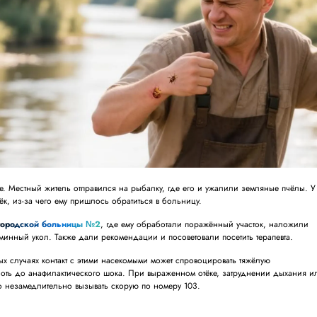
. Местный житель отправился на рыбалку, где его и ужалили земляные пчёлы. У
ёк, из-за чего ему пришлось обратиться в больницу.
городской больницы №2
, где ему обработали поражённый участок, наложили
аминный укол. Также дали рекомендации и посоветовали посетить терапевта.
ных случаях контакт с этими насекомыми может спровоцировать тяжёлую
оть до анафилактического шока. При выраженном отёке, затруднении дыхания и
о незамедлительно вызывать скорую по номеру 103.