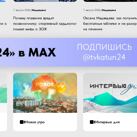
Медицина
Медицина
7 августа 2026
/
7 августа 2026
/
Почему плавание вредит
Оксана Медведева: как получить
ли о
позвоночнику: спортивный кардиолог
бесплатные таблетки и не разор
ломает мифы о ЗОЖ
на лечении
Новое утро
Интервью дня