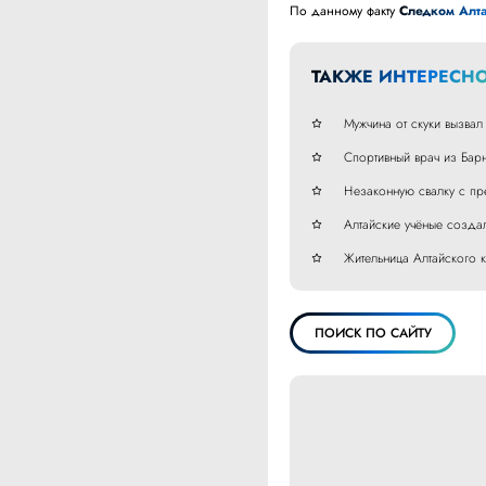
По данному факту
Следком Алта
ТАКЖЕ ИНТЕРЕСНО
Мужчина от скуки вызвал
Спортивный врач из Барн
Незаконную свалку с пр
Алтайские учёные созда
Жительница Алтайского кр
ПОИСК ПО САЙТУ