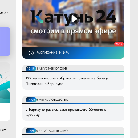
иться
РАСПИСАНИЕ ЭФИРА
15:19
8 АВГУСТА
ЭКОЛОГИЯ
132 мешка мусора собрали волонтеры на берегу
Пивоварки в Барнауле
14:06
8 АВГУСТА
ОБЩЕСТВО
В Барнауле разыскивают пропавшего 56-летнего
мужчину
сными
13:28
8 АВГУСТА
ОБЩЕСТВО
.