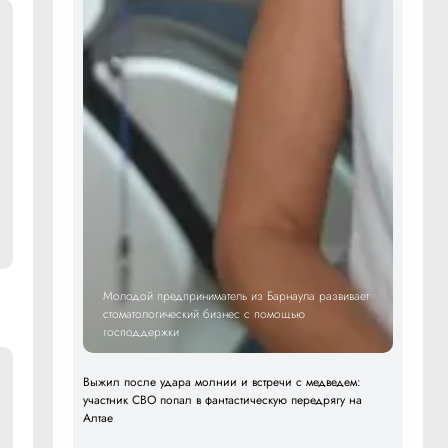
Молодой предприниматель из Барнаула развивает
стоматологический бизнес с помощью
господдержки
Выжил после удара молнии и встречи с медведем:
участник СВО попал в фантастическую передрягу на
Алтае