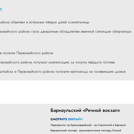
:
айона обвиняют в истязании пятерых детей сожительницы
омайского района стала двукратным обладателем именной стипендии губернатора
 в поселке Первомайского района
ервомайского района получают компенсацию за покупку твёрдого топлива
алтайска и Первомайского района получили матпомощь на газификацию домов
Барнаульский «Речной вокзал»
СМОТРИТЕ ОНЛАЙН:
Перекресток пр.Красноармейский - пр.Строителей в Барнауле
Барнаульский зоопарк. Дальневосточный леопард Елисей