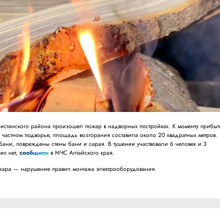
истанского района произошел пожар в надворных постройках. К моменту прибыт
 частном подворье, площадь возгорания составила около 20 квадратных метров.
бани, повреждены стены бани и сарая. В тушении участвовали 6 человек и 3
их нет,
сообщили
в МЧС Алтайского края.
жара — нарушение правил монтажа электрооборудования.