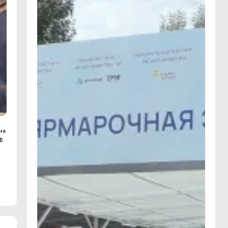
ия
 В