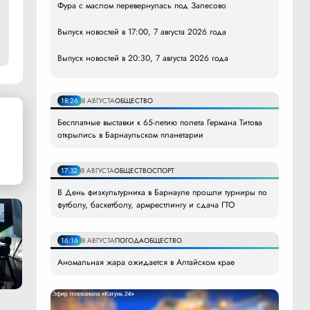
Фура с маслом перевернулась под Залесово
Выпуск новостей в 17:00, 7 августа 2026 года
Выпуск новостей в 20:30, 7 августа 2026 года
18:26
8 АВГУСТА
ОБЩЕСТВО
Бесплатные выставки к 65-летию полета Германа Титова
открылись в Барнаульском планетарии
17:32
8 АВГУСТА
ОБЩЕСТВО
СПОРТ
В День физкультурника в Барнауле прошли турниры по
футболу, баскетболу, армрестлингу и сдача ГТО
16:16
8 АВГУСТА
ПОГОДА
ОБЩЕСТВО
Аномальная жара ожидается в Алтайском крае