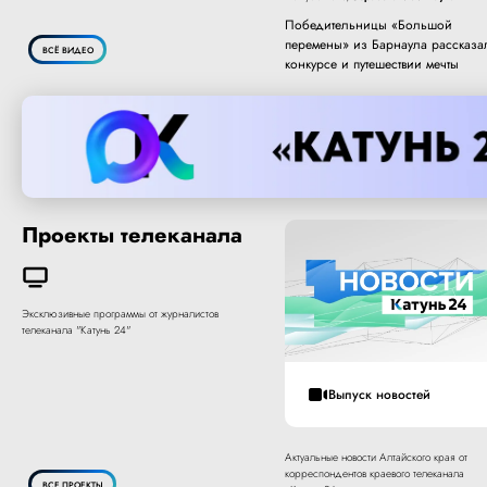
Победительницы «Большой
перемены» из Барнаула рассказа
ВСЁ ВИДЕО
конкурсе и путешествии мечты
Проекты телеканала
Эксклюзивные программы от журналистов
телеканала "Катунь 24"
Выпуск новостей
Актуальные новости Алтайского края от
корреспондентов краевого телеканала
ВСЕ ПРОЕКТЫ