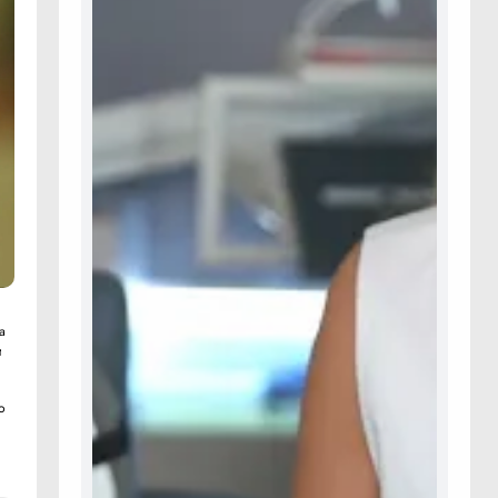
а
и
о