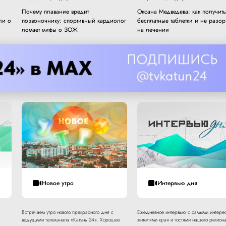
Почему плавание вредит
Оксана Медведева: как получить
ли о
позвоночнику: спортивный кардиолог
бесплатные таблетки и не разор
ломает мифы о ЗОЖ
на лечении
Новое утро
Интервью дня
Встречаем утро нового прекрасного дня с
Ежедневное интервью с самыми интере
ведущими телеканала «Катунь 24». Хорошее
жителями края и гостями нашего региона