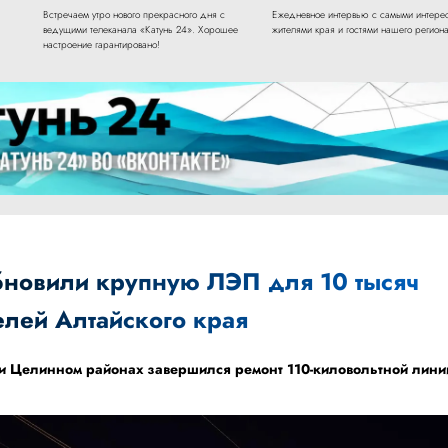
Встречаем утро нового прекрасного дня с
Ежедневное интервью с самыми интере
ведущими телеканала «Катунь 24». Хорошее
жителями края и гостями нашего региона
настроение гарантировано!
бновили крупную ЛЭП для 10 тысяч
елей Алтайского края
 и Целинном районах завершился ремонт 110-киловольтной лини