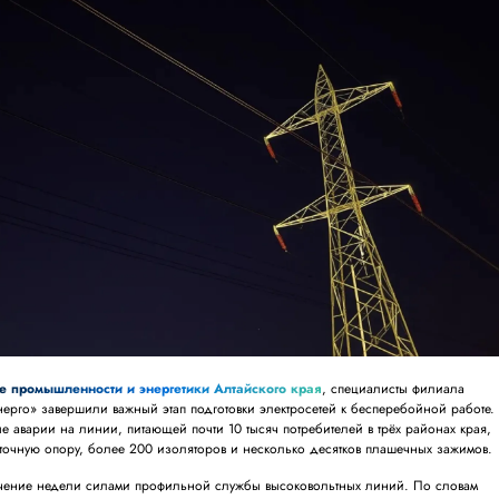
е промышленности и энергетики Алтайского края
, специалисты филиала
ерго» завершили важный этап подготовки электросетей к бесперебойной работе.
е аварии на линии, питающей почти 10 тысяч потребителей в трёх районах края,
точную опору, более 200 изоляторов и несколько десятков плашечных зажимов.
течение недели силами профильной службы высоковольтных линий. По словам