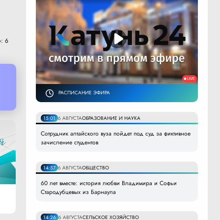
: 6
РАСПИСАНИЕ ЭФИРА
15:01
6 АВГУСТА
ОБРАЗОВАНИЕ И НАУКА
Сотрудник алтайского вуза пойдет под суд за фиктивное
зачисление студентов
14:57
6 АВГУСТА
ОБЩЕСТВО
60 лет вместе: история любви Владимира и Софьи
Стародубцевых из Барнаула
14:26
6 АВГУСТА
СЕЛЬСКОЕ ХОЗЯЙСТВО