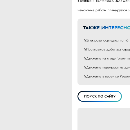
Взлетная и Балтийская. Для ми
Ремонтные работы планируется за
ТАКЖЕ ИНТЕРЕСНО
Электровелосипедист погиб 
Прокуратура добилась строи
Движение на улице Гоголя п
Движение перекроют на дву
Движение в переулке Револ
ПОИСК ПО САЙТУ