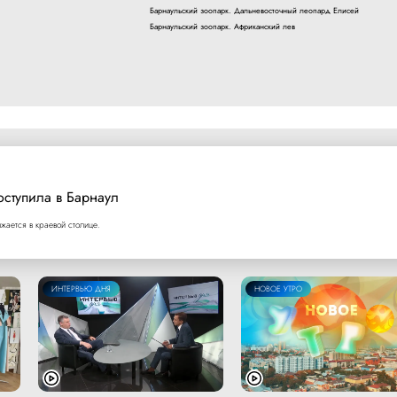
Барнаульский зоопарк. Дальневосточный леопард Елисей
Барнаульский зоопарк. Африканский лев
оступила в Барнаул
ается в краевой столице.
ИНТЕРВЬЮ ДНЯ
НОВОЕ УТРО