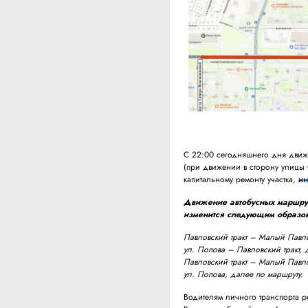
С 22:00 сегодняшнего дня движе
(при движении в сторону улицы
капитальному ремонту участка,
ин
Движение автобусных маршрутов
изменится следующим образо
Павловский тракт – Малый Павлов
ул. Попова – Павловский тракт, 
Павловский тракт – Малый Павлов
ул. Попова, далее по маршруту.
Водителям личного транспорта р