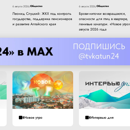
Общество
Общество
6 августа 2026
/
6 августа 2026
/
Леонид Слуцкий: ЖКХ под контроль
Брови-ниточки возвращаются,
государства, поддержка пенсионеров
опасности для птиц в квартире,
и развитие Алтайского края
ленивые хачапури. «Новое утро»
августа 2026 года
Новое утро
Интервью дня