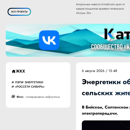
Актуальные новости Алтайского края от
корреспондентов краевого телеканала
ВСЕ ПРОЕКТЫ
«Катунь 24».
ЖКХ
6 августа 2026 / 13:48
Энергетики о
ЛЭП
ЭНЕРГЕТИКИ
«РОССЕТИ СИБИРЬ»
сельских жит
Фото:
сгенерировано нейросетью
В Бийском, Солтонском
электропередачи.