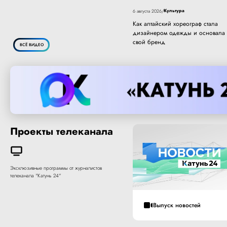
Культура
6 августа 2026
/
Как алтайский хореограф стала
дизайнером одежды и основала
свой бренд
ВСЁ ВИДЕО
Проекты телеканала
Эксклюзивные программы от журналистов
телеканала "Катунь 24"
Выпуск новостей