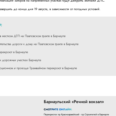
нимизации заторов на напряженных участках будут дежурить экипажи ДПС.
вершить до конца дня 19 августа, в зависимости от погодных условий.
:
в жестком ДТП на Павловском тракте в Барнауле
тельства дороги к дому на Павловском тракте в Барнауле
ерекроют в Барнауле
х дорожных участках Барнаула
юционном и проезде Трамвайном перекроют в Барнауле
Барнаульский «Речной вокзал»
СМОТРИТЕ ОНЛАЙН:
Перекресток пр.Красноармейский - пр.Строителей в Барнауле