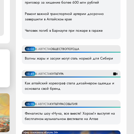
приговор за хищение более 600 млн рублей
Ремонт важной транспортной артерии досрочно
завершили в Алтайском крае
Человек погиб в Барнауле при пожаре в гараже
16:02
6 АВГУСТА
ОБЩЕСТВО
ПОГОДА
Волны жары и засухи могут стать нормой для Сибири
15:49
6 АВГУСТА
КУЛЬТУРА
Как алтайский хореограф стала дизайнером одежды и
основала свой бренд
15:15
6 АВГУСТА
КУЛЬТУРА
СОБЫТИЯ
Финалисты шоу «Ну-ка, все вместе! Хором!» выступят на
бесплатном музыкальном фестивале на Алтае