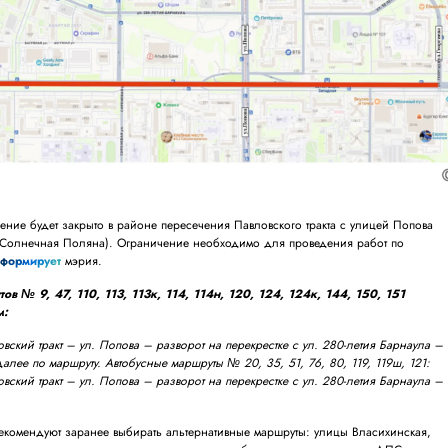
ние будет закрыто в районе пересечения Павловского тракта с улицей Попова
 Солнечная Поляна). Ограничение необходимо для проведения работ по
формирует
мэрия.
 № 9, 47, 110, 113, 113к, 114, 114н, 120, 124, 124к, 144, 150, 151
м:
ский тракт – ул. Попова – разворот на перекрестке с ул. 280-летия Барнаула –
далее по маршруту. Автобусные маршруты № 20, 35, 51, 76, 80, 119, 119ш, 121:
ский тракт – ул. Попова – разворот на перекрестке с ул. 280-летия Барнаула –
екомендуют заранее выбирать альтернативные маршруты: улицы Власихинская,