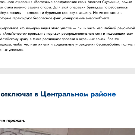
твенного отделения «Восточные электрические сети» Алексея Скурихина, самым
пом стала именно замена опоры. Для этой операции бригадам потребовалось
ёлую технику — автокран и бурильно-крановую машину. Не менее важна и
которые гарантируют безопасное функционирование энергообъекта.
чёркивают, что модернизация этого участка — лишь часть масштабной ремонтно
ы «Алтайэнерго» приводят в порядок распределительные сети и подстанции всех
Алтайскому краю, а также расчищают просеки в охранных зонах. Все эти
ходимы, чтобы местные жители и социальные учреждения бесперебойно получал
дных условиях.
 отключат в Центральном районе
ячи горожан.