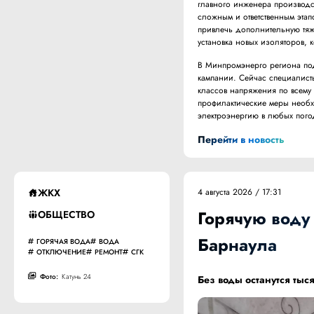
главного инженера производс
сложным и ответственным эта
привлечь дополнительную тяж
установка новых изоляторов, 
В Минпромэнерго региона под
кампании. Сейчас специалист
классов напряжения по всему 
профилактические меры необ
электроэнергию в любых пого
Перейти в новость
ЖКХ
4 августа 2026 / 17:31
Горячую воду
ОБЩЕСТВО
Барнаула
ГОРЯЧАЯ ВОДА
ВОДА
ОТКЛЮЧЕНИЕ
РЕМОНТ
СГК
Фото:
Катунь 24
Без воды останутся тыс