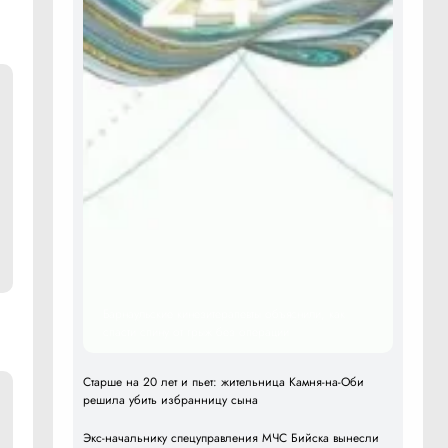
Барнаульские кинезитерапевты объяснили, как
спасти спину от грыж без операции
Старше на 20 лет и пьет: жительница Камня-на-Оби
решила убить избранницу сына
Экс-начальнику спецуправления МЧС Бийска вынесли