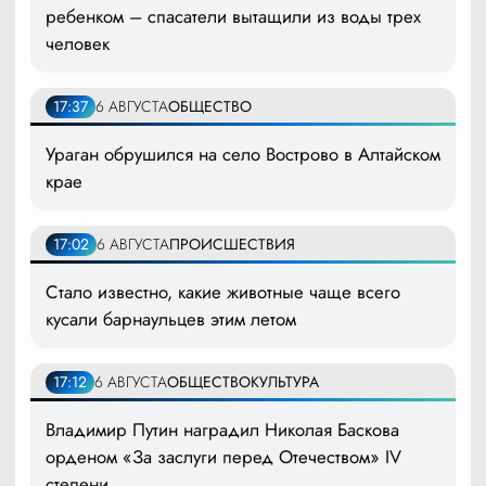
ребенком – спасатели вытащили из воды трех
человек
17:37
6 АВГУСТА
ОБЩЕСТВО
Ураган обрушился на село Вострово в Алтайском
крае
17:02
6 АВГУСТА
ПРОИСШЕСТВИЯ
Стало известно, какие животные чаще всего
кусали барнаульцев этим летом
17:12
6 АВГУСТА
ОБЩЕСТВО
КУЛЬТУРА
Владимир Путин наградил Николая Баскова
орденом «За заслуги перед Отечеством» IV
степени