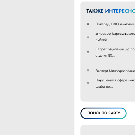
ТАКЖЕ ИНТЕРЕСНО
Полпред СФО Анатолий 
Директор барнаульского
рублей
От трёх отделений до со
отметил 80…
Эксперт Минобразования
Нарушений в сфере цено
штаба по…
ПОИСК ПО САЙТУ