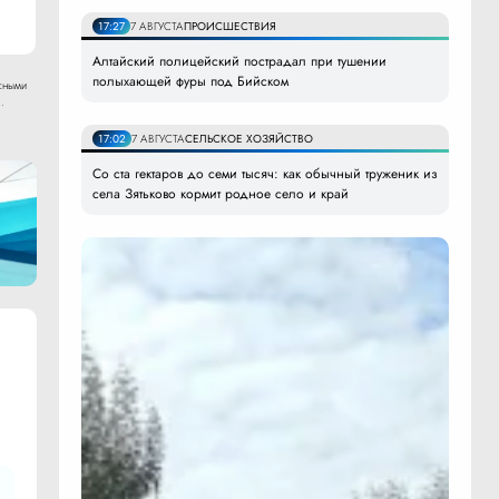
17:27
7 АВГУСТА
ПРОИСШЕСТВИЯ
Алтайский полицейский пострадал при тушении
полыхающей фуры под Бийском
сными
.
17:02
7 АВГУСТА
СЕЛЬСКОЕ ХОЗЯЙСТВО
Со ста гектаров до семи тысяч: как обычный труженик из
села Зятьково кормит родное село и край