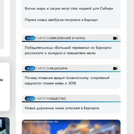
Волны жары и засухи могут стать нормой для Сибири
Партия новых автобусов поступила в Барнаул
19:03
7 АВГУСТА
ОБРАЗОВАНИЕ И НАУКА
Победительницы «Большой перемены» из Барнаула
рассказали о конкурсе и путешествии мечты
18:22
7 АВГУСТА
МЕДИЦИНА
Почему плавание вредит позвоночнику: спортивный
ом
кардиолог ломает мифы о ЗОЖ
18:03
7 АВГУСТА
ОБЩЕСТВО
Новые дорожные знаки установят в Барнауле