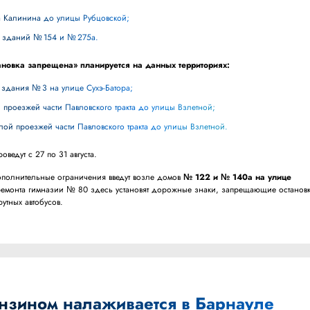
кта Калинина до улицы Рубцовской;
не зданий № 154 и № 275а.
тановка запрещена» планируется на данных территориях:
 здания № 3 на улице Сухэ-Батора;
й проезжей части Павловского тракта до улицы Взлетной;
алой проезжей части Павловского тракта до улицы Взлетной.
оведут с 27 по 31 августа.
 дополнительные ограничения введут возле домов
№ 122 и № 140а на улице
ремонта гимназии № 80 здесь установят дорожные знаки, запрещающие останов
утных автобусов.
ензином налаживается в Барнауле