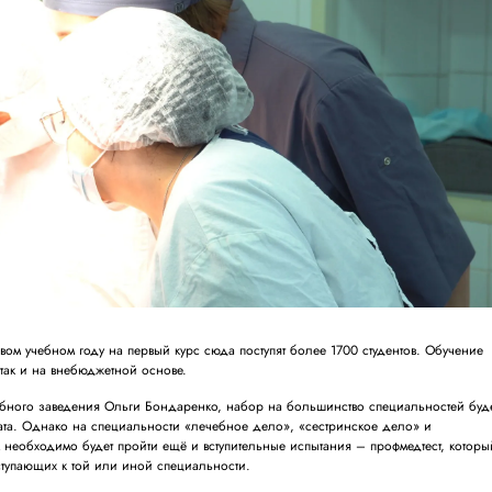
вом учебном году на первый курс сюда поступят более 1700 студентов. Обучение
 так и на внебюджетной основе.
ебного заведения Ольги Бондаренко, набор на большинство специальностей буд
стата. Однако на специальности «лечебное дело», «сестринское дело» и
 необходимо будет пройти ещё и вступительные испытания – профмедтест, которы
тупающих к той или иной специальности.