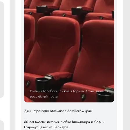
Фильм «Колобок», снятый в Горном Алтае, вышел в
российский прокат
День строителя отмечают в Алтайском крае
60 лет вместе: история любви Владимира и Софьи
Стародубцевых из Барнаула