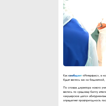
Как
сообщает
«Интерфакс», в но
будет вестись как на бюджетной,
По словам директора нового уч
вестись по среднему баллу атте
«акушерское дело» абитуриентам
определяет профпригодность пос