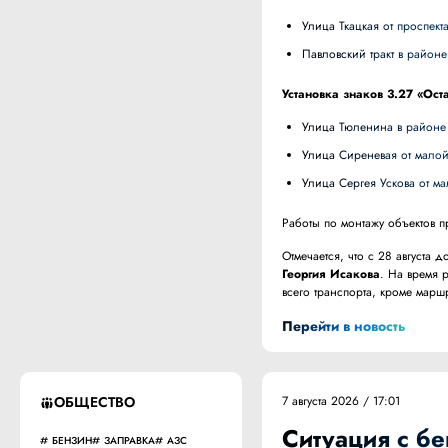
улица Ткацкая от проспе
Павловский тракт в райо
Установка знаков 3.27 «Ос
улица Тюленина в районе
улица Сиреневая от мало
улица Сергея Ускова от м
Работы по монтажу объектов пр
Отмечается, что с 28 августа
Георгия Исакова
. На время 
всего транспорта, кроме маршр
Перейти в новость
ОБЩЕСТВО
7 августа 2026 / 17:01
Ситуация с б
БЕНЗИН
ЗАПРАВКА
АЗС