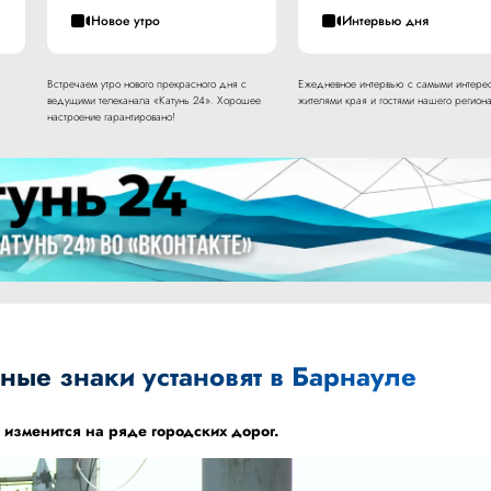
Новое утро
Интервью дня
Встречаем утро нового прекрасного дня с
Ежедневное интервью с самыми интере
ведущими телеканала «Катунь 24». Хорошее
жителями края и гостями нашего региона
настроение гарантировано!
ые знаки установят в Барнауле
изменится на ряде городских дорог.