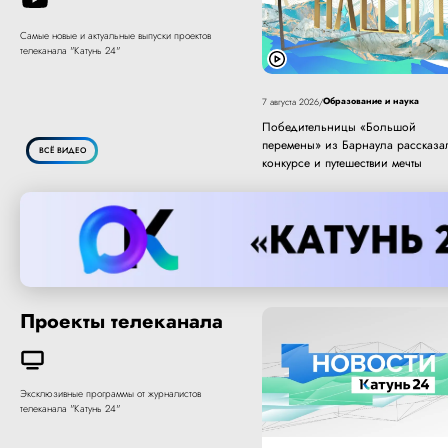
Самые новые и актуальные выпуски проектов
телеканала "Катунь 24"
Образование и наука
7 августа 2026
/
Победительницы «Большой
перемены» из Барнаула рассказа
ВСЁ ВИДЕО
конкурсе и путешествии мечты
Проекты телеканала
Эксклюзивные программы от журналистов
телеканала "Катунь 24"