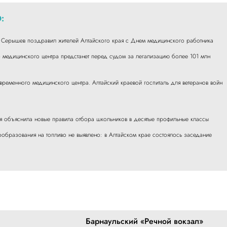
:
Серышев поздравил жителей Алтайского края с Днем медицинского работника
 медицинского центра предстанет перед судом за легализацию более 101 млн
временного медицинского центра. Алтайский краевой госпиталь для ветеранов войн
 объяснила новые правила отбора школьников в десятые профильные классы
образования на топливо не выявлено: в Алтайском крае состоялось заседание
Барнаульский «Речной вокзал»