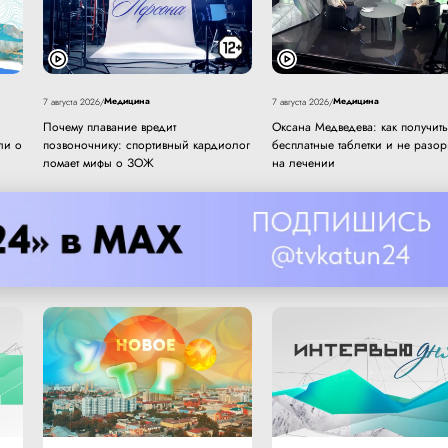
Медицина
Медицина
7 августа 2026
/
7 августа 2026
/
Почему плавание вредит
Оксана Медведева: как получить
ли о
позвоночнику: спортивный кардиолог
бесплатные таблетки и не разор
ломает мифы о ЗОЖ
на лечении