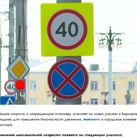
щие скорость и запрещающие остановку, установят на новых участках в Барнауле
ходимо для повышения безопасности движения,
пояснили
в городском комитете
нспорту.
ичение максимальной скорости» появится на следующих участках: