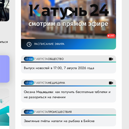
иться
РАСПИСАНИЕ ЭФИРА
17:54
7 АВГУСТА
ОБЩЕСТВО
Выпуск новостей в 17:00, 7 августа 2026 года
17:52
7 АВГУСТА
МЕДИЦИНА
Оксана Медведева: как получить бесплатные таблетки и
не разориться на лечении
17:44
7 АВГУСТА
ПРОИСШЕСТВИЯ
Земляные пчёлы напали на рыбака в Бийске