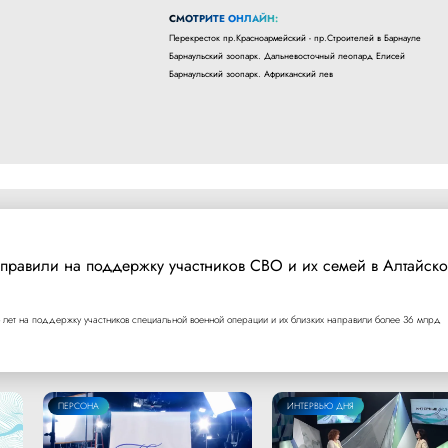
СМОТРИТЕ ОНЛАЙН:
Перекресток пр.Красноармейский - пр.Строителей в Барнауле
Барнаульский зоопарк. Дальневосточный леопард Елисей
Барнаульский зоопарк. Африканский лев
правили на поддержку участников СВО и их семей в Алтайск
 лет на поддержку участников специальной военной операции и их близких направили более 36 млрд
ПЕРСОНА
ИНТЕРВЬЮ ДНЯ