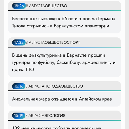
18:26
8 АВГУСТА
ОБЩЕСТВО
Бесплатные выставки к 65-летию полета Германа
Титова открылись в Барнаульском планетарии
17:32
8 АВГУСТА
ОБЩЕСТВО
СПОРТ
В День физкультурника в Барнауле прошли
турниры по футболу, баскетболу, армрестлингу и
сдача ГТО
16:16
8 АВГУСТА
ПОГОДА
ОБЩЕСТВО
Аномальная жара ожидается в Алтайском крае
15:19
8 АВГУСТА
ЭКОЛОГИЯ
132 мешка мусора собрали волонтеры на