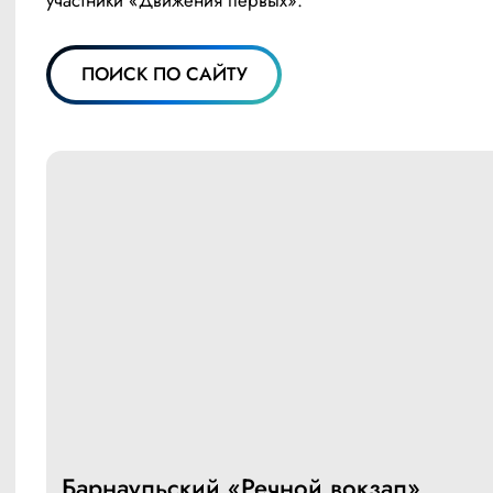
ПОИСК ПО САЙТУ
Барнаульский «Речной вокзал»