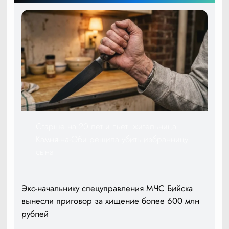
Старше на 20 лет и пьет: жительница
Камня-на-Оби решила убить избранницу
сына
Экс-начальнику спецуправления МЧС Бийска
вынесли приговор за хищение более 600 млн
рублей