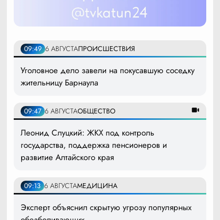
09:49
6 АВГУСТА
ПРОИСШЕСТВИЯ
Уголовное дело завели на покусавшую соседку
жительницу Барнаула
09:47
6 АВГУСТА
ОБЩЕСТВО
Леонид Слуцкий: ЖКХ под контроль
государства, поддержка пенсионеров и
развитие Алтайского края
09:13
6 АВГУСТА
МЕДИЦИНА
Эксперт объяснил скрытую угрозу популярных
обезболивающих