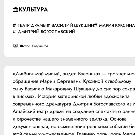
КУЛЬТУРА
ТЕАТР ДРАМЫ
ВАСИЛИЙ ШУКШИН
МАРИЯ КУКСИНА
ДМИТРИЙ БОГОСЛАВСКИЙ
Фото:
Катунь 24
«Дитёнок мой милый, андел Васенька» — трогательное
обращение Марии Сергеевны Куксиной к любимому 
сыну Василию Макаровичу Шукшину до сих пор сохра
в письмах. История материнской любви вдохновила 
современного драматурга Дмитрия Богославского из М
Алтайский театр драмы на создание спектакля о ранне
и отрочестве нашего знаменитого земляка. Основа 
документальная, но осмысление реальных событий би
этой семьи художественное. Главную роль, роль Мари