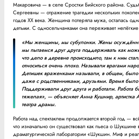
Макаровича — в селе Сростки Бийского района. Судь
Сергеевны — отражение трагедии нескольких поколен
годов ХХ века. Женщина потеряла мужа, осталась одна
детьми. С односельчанками она переживает нелёгкие
«Мы женщины, мы субулонки. Жены осуждённы
мы пытаемся друг друга поддерживать как може
что дело в деревне происходило, там к ним стали
относиться очень плохо. Называли врагами народ
Детишек враженками называли, в общем, было
даже с родственниками, друзьями. Время было 
Поддерживали друг друга и работали. Работа б
тяжелая», — объясняет Анна Кушнир, артистка А
театра драмы.
Работа над спектаклем продолжается второй год — всё
что изначально он существовал как пьеса о Шукшине в
драматургической лаборатории «Шукшин. Миф и реаль