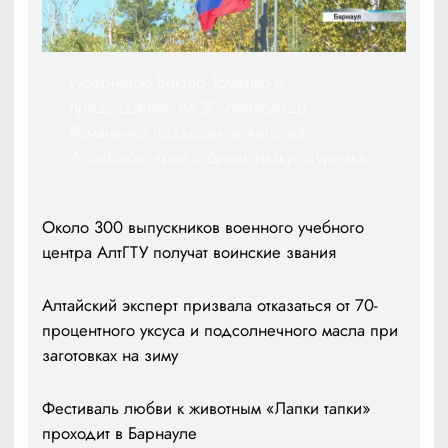
Губернатор Виктор Томенко и
председатель АКЗС Александр
Романенко поздравили жителей
Алтайского края с Днем физкультурника
Около 300 выпускников военного учебного
центра АлтГТУ получат воинские звания
Алтайский эксперт призвала отказаться от 70-
процентного уксуса и подсолнечного масла при
заготовках на зиму
Фестиваль любви к животным «Лапки тапки»
проходит в Барнауле