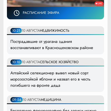
РАСПИСАНИЕ ЭФИРА
10:21
10 АВГУСТА
НЕДВИЖИМОСТЬ
Пострадавшие от урагана здания
восстанавливают в Краснощековском районе
10:10
10 АВГУСТА
СЕЛЬСКОЕ ХОЗЯЙСТВО
Алтайский селекционер вывел новый сорт
морозостойкой яблони и назвал его в честь
погибшего на фронте деда
09:54
10 АВГУСТА
МЕДИЦИНА
Бесплатную флюорографию без записи можно