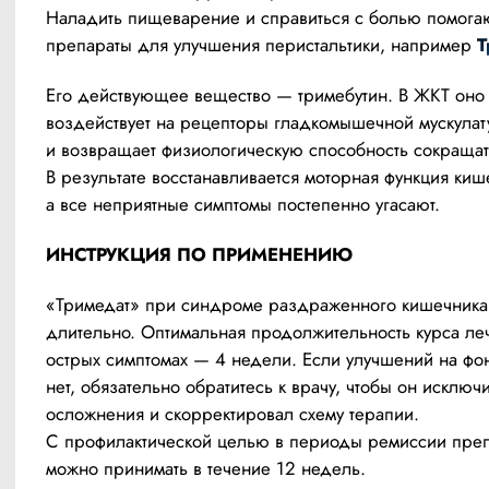
Наладить пищеварение и справиться с болью помогаю
препараты для улучшения перистальтики, например 
Т
Его действующее вещество — тримебутин. В ЖКТ оно 
воздействует на рецепторы гладкомышечной мускулат
и возвращает физиологическую способность сокращать
В результате восстанавливается моторная функция кише
а все неприятные симптомы постепенно угасают.
ИНСТРУКЦИЯ ПО ПРИМЕНЕНИЮ
«Тримедат» при синдроме раздраженного кишечника 
длительно. Оптимальная продолжительность курса леч
острых симптомах — 4 недели. Если улучшений на фон
нет, обязательно обратитесь к врачу, чтобы он исключи
осложнения и скорректировал схему терапии. 
С профилактической целью в периоды ремиссии преп
можно принимать в течение 12 недель.