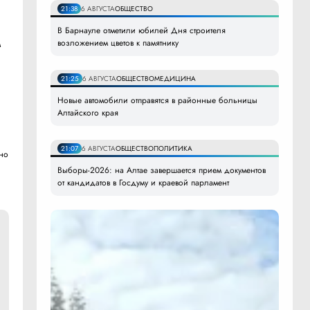
21:38
6 АВГУСТА
ОБЩЕСТВО
В Барнауле отметили юбилей Дня строителя
возложением цветов к памятнику
м
21:25
6 АВГУСТА
ОБЩЕСТВО
МЕДИЦИНА
Новые автомобили отправятся в районные больницы
Алтайского края
о
,
21:07
6 АВГУСТА
ОБЩЕСТВО
ПОЛИТИКА
жно
Выборы-2026: на Алтае завершается прием документов
от кандидатов в Госдуму и краевой парламент