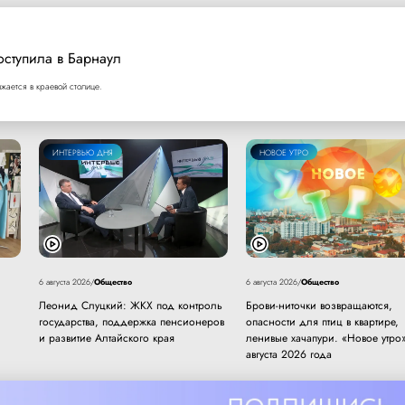
оступила в Барнаул
ается в краевой столице.
ИНТЕРВЬЮ ДНЯ
НОВОЕ УТРО
Общество
Общество
6 августа 2026
/
6 августа 2026
/
Леонид Слуцкий: ЖКХ под контроль
Брови-ниточки возвращаются,
государства, поддержка пенсионеров
опасности для птиц в квартире,
и развитие Алтайского края
ленивые хачапури. «Новое утро»
августа 2026 года