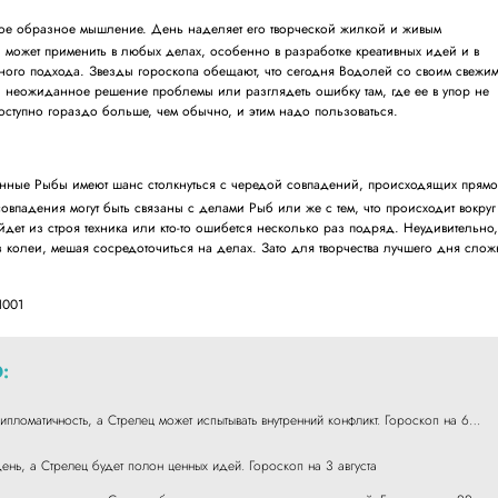
кое образное мышление. День наделяет его творческой жилкой и живым
может применить в любых делах, особенно в разработке креативных идей и в
ного подхода. Звезды гороскопа обещают, что сегодня Водолей со своим свежи
 неожиданное решение проблемы или разглядеть ошибку там, где ее в упор не
доступно гораздо больше, чем обычно, и этим надо пользоваться.
енные Рыбы имеют шанс столкнуться с чередой совпадений, происходящих прям
 совпадения могут быть связаны с делами Рыб или же с тем, что происходит вокруг
дет из строя техника или кто-то ошибется несколько раз подряд. Неудивительно
из колеи, мешая сосредоточиться на делах. Зато для творчества лучшего дня сло
1001
:
дипломатичность, а Стрелец может испытывать внутренний конфликт. Гороскоп на 6…
ень, а Стрелец будет полон ценных идей. Гороскоп на 3 августа