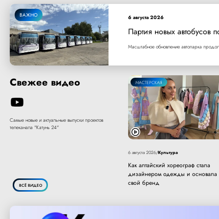
ВАЖНО
6 августа 2026
Партия новых автобусов п
Масштабное обновление автопарка продолж
Свежее видео
МАСТЕРСКАЯ
Самые новые и актуальные выпуски проектов
телеканала "Катунь 24"
Культура
6 августа 2026
/
Как алтайский хореограф стала
дизайнером одежды и основала
свой бренд
ВСЁ ВИДЕО