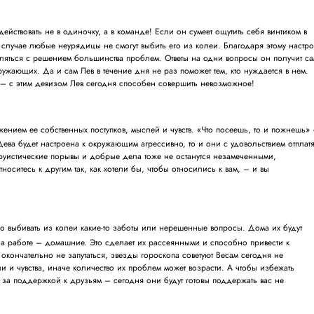
действовать не в одиночку, а в команде! Если он сумеет ощутить себя винтиком в
 случае любые неурядицы не смогут выбить его из колеи. Благодаря этому настр
вляться с решением большинства проблем. Ответы на одни вопросы он получит са
ружающих. Да и сам Лев в течение дня не раз поможет тем, кто нуждается в нем.
» – с этим девизом Лев сегодня способен совершить невозможное!
жением ее собственных поступков, мыслей и чувств. «Что посеешь, то и пожнешь»
ева будет настроена к окружающим агрессивно, то и они с удовольствием отплатя
ьтруистические порывы и добрые дела тоже не останутся незамеченными,
носитесь к другим так, как хотели бы, чтобы относились к вам, – и вы
ло выбивать из колеи какие-то заботы или нерешенные вопросы. Дома их будут
на работе – домашние. Это сделает их рассеянными и способно привести к
окончательно не запутаться, звезды гороскопа советуют Весам сегодня не
и и чувства, иначе количество их проблем может возрасти. А чтобы избежать
 за поддержкой к друзьям – сегодня они будут готовы поддержать вас не