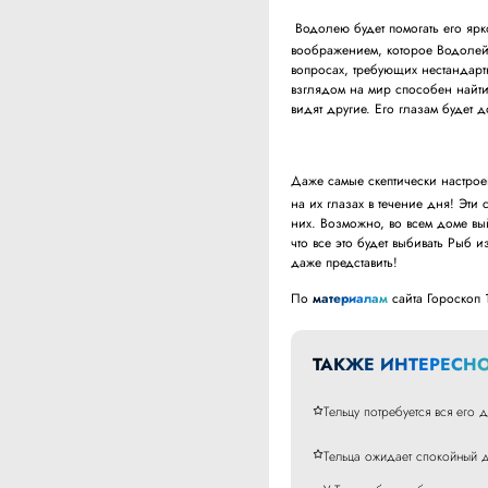
Водолею будет помогать его яр
воображением, которое Водолей 
вопросах, требующих нестандарт
взглядом на мир способен найти
видят другие. Его глазам будет 
Даже самые скептически настро
на их глазах в течение дня! Эти
них. Возможно, во всем доме вый
что все это будет выбивать Рыб 
даже представить!
По
материалам
сайта Гороскоп 
ТАКЖЕ ИНТЕРЕСНО
Тельцу потребуется вся его 
Тельца ожидает спокойный д