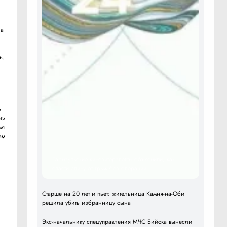
на
ь.
ь
ти
мя
ам
Барнаульские кинезитерапевты объяснили, как
спасти спину от грыж без операции
Старше на 20 лет и пьет: жительница Камня-на-Оби
я
решила убить избранницу сына
Экс-начальнику спецуправления МЧС Бийска вынесли