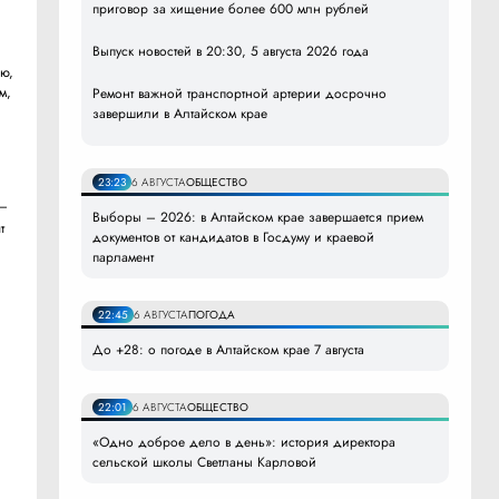
приговор за хищение более 600 млн рублей
Выпуск новостей в 20:30, 5 августа 2026 года
ою,
м,
Ремонт важной транспортной артерии досрочно
завершили в Алтайском крае
23:23
6 АВГУСТА
ОБЩЕСТВО
 –
Выборы – 2026: в Алтайском крае завершается прием
т
документов от кандидатов в Госдуму и краевой
парламент
22:45
6 АВГУСТА
ПОГОДА
До +28: о погоде в Алтайском крае 7 августа
22:01
6 АВГУСТА
ОБЩЕСТВО
«Одно доброе дело в день»: история директора
сельской школы Светланы Карловой