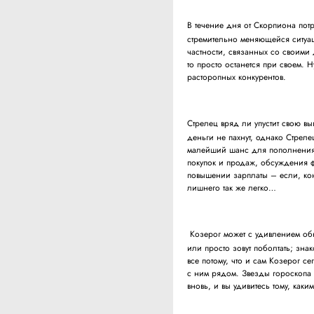
В течение дня от Скорпиона потр
стремительно меняющейся ситуац
частности, связанных со своими 
то просто останется при своем. 
расторопных конкурентов.
Стрелец вряд ли упустит свою вы
деньги не пахнут, однако Стреле
малейший шанс для пополнения 
покупок и продаж, обсуждения ф
повышении зарплаты – если, кон
лишнего так же легко…
Козерог может с удивлением обн
или просто зовут поболтать; зн
все потому, что и сам Козерог с
с ним рядом. Звезды гороскопа с
вновь, и вы удивитесь тому, как