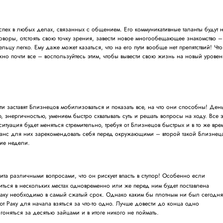
успех в любых делах, связанных с общением. Его коммуникативные таланты будут 
оворы, отстоять свою точку зрения, завести новое многообещающее знакомство –
Тельцу легко. Ему даже может казаться, что на его пути вообще нет препятствий! Что
жно почти все – воспользуйтесь этим, чтобы вывести свою жизнь на новый уровен
ти заставят Близнецов мобилизоваться и показать все, на что они способны! Ден
, энергичностью, умением быстро схватывать суть и решать вопросы на ходу. Все э
ситуация будет меняться стремительно, требуя от Близнецов быстрых и в то же вре
шанс для них зарекомендовать себя перед окружающими – второй такой Близнец
ие недели.
ита различными вопросами, что он рискует впасть в ступор! Особенно если
диться в нескольких местах одновременно или же перед ним будет поставлена
Раку необходимо в самый сжатый срок. Однако каким бы плотным ни был сегодн
ют Раку для начала взяться за что-то одно. Лучше довести до конца одно
оняться за десятью зайцами и в итоге никого не поймать.