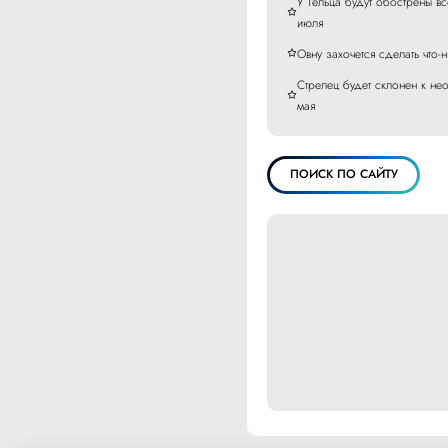
У Тельца будут обострены вс
июля
Овну захочется сделать что-
Стрелец будет склонен к нео
мая
ПОИСК ПО САЙТУ