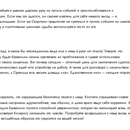
ебуется умение держать руку на пульсе событий и приспосабливаться к
ии. Если ему это удастся, он сможет извлечь для себя немало выгод – в
доходами. Если же Скорпион предпочтет не суетиться и пустить события на самоте
Ну а счастливыми шансами судьбы воспользуется кто-то из его
году, в каком бы неожиданном виде она к нему в руки ни плыла! Говорят, что
ц будет буквально нюхом чувствовать их приближение и сумеет использовать
своего кошелька. Вот почему сегодня – отличный день для заключения сделок
инансовых идей или устройства на работу. А также для разговора с начальством
ечно, у Стрельца есть веские доводы «за». Единственное «но» – сегодня потрат
аружить, что окружающие безотчетно тянутся к нему. Коллеги спрашивают совета
акомые настроены дружелюбнее, чем обычно, и даже враги ведут себя корректно. 
егодня буквально лучится спокойной уверенностью, которая так импонирует всем, к
оветуют Козерогу запомнить это чувство. Попробуйте возвращаться к нему вновь 
им волшебным образом это отразится на вашей жизни!