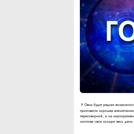
У Овна будет редкая возможност
произвести хорошее впечатление
переговорной, и на корпоративн
наготове свои козыри весь день