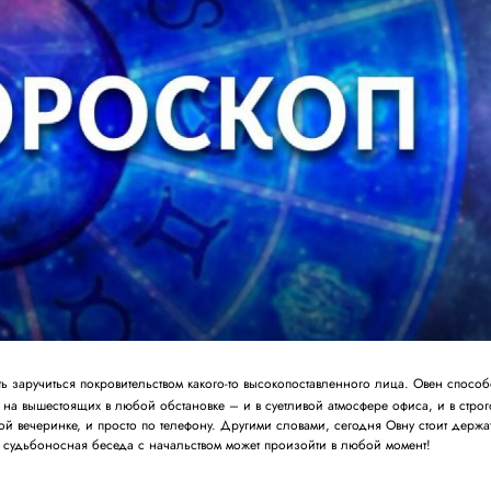
ь заручиться покровительством какого-то высокопоставленного лица. Овен спосо
 на вышестоящих в любой обстановке – и в суетливой атмосфере офиса, и в стро
ой вечеринке, и просто по телефону. Другими словами, сегодня Овну стоит держа
: судьбоносная беседа с начальством может произойти в любой момент!