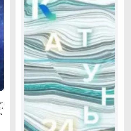
бен
гой
ть