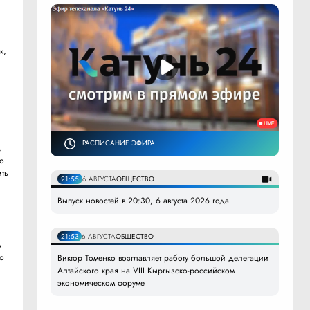
к,
РАСПИСАНИЕ ЭФИРА
,
 о
ить
21:55
6 АВГУСТА
ОБЩЕСТВО
Выпуск новостей в 20:30, 6 августа 2026 года
21:53
6 АВГУСТА
ОБЩЕСТВО
А
то
Виктор Томенко возглавляет работу большой делегации
и
Алтайского края на VIII Кыргызско-российском
экономическом форуме