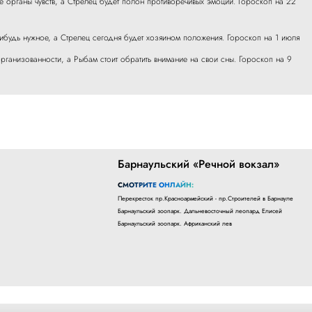
е органы чувств, а Стрелец будет полон противоречивых эмоций. Гороскоп на 22
нибудь нужное, а Стрелец сегодня будет хозяином положения. Гороскоп на 1 июля
рганизованности, а Рыбам стоит обратить внимание на свои сны. Гороскоп на 9
Барнаульский «Речной вокзал»
СМОТРИТЕ ОНЛАЙН:
Перекресток пр.Красноармейский - пр.Строителей в Барнауле
Барнаульский зоопарк. Дальневосточный леопард Елисей
Барнаульский зоопарк. Африканский лев