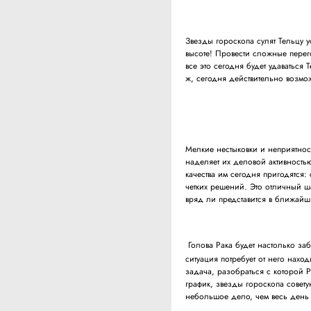
Звезды гороскопа сулят Тельцу 
высоте! Провести сложные перег
все это сегодня будет удаваться 
ж, сегодня действительно возмо
Мелкие нестыковки и неприятнос
наделяет их деловой активностью
качества им сегодня пригодятся: 
четких решений. Это отличный 
вряд ли представится в ближайш
Голова Рака будет настолько заб
ситуация потребует от него нахо
задача, разобраться с которой 
график, звезды гороскопа совету
небольшое дело, чем весь день г