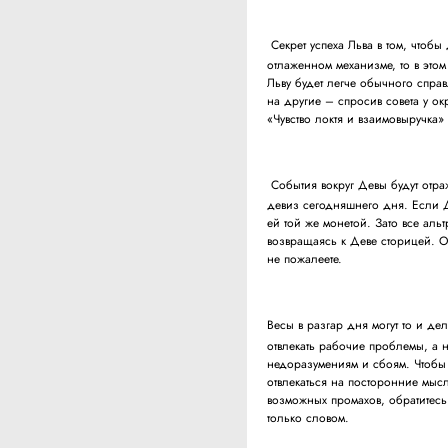
Секрет успеха Льва в том, чтобы 
отлаженном механизме, то в этом
Льву будет легче обычного спра
на другие – спросив совета у ок
«Чувство локтя и взаимовыручка
События вокруг Девы будут отра
девиз сегодняшнего дня. Если Д
ей той же монетой. Зато все ал
возвращаясь к Деве сторицей. От
не пожалеете.
Весы в разгар дня могут то и де
отвлекать рабочие проблемы, а 
недоразумениям и сбоям. Чтобы 
отвлекаться на посторонние мысл
возможных промахов, обратитесь
только словом.