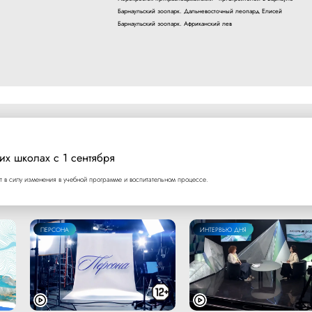
Барнаульский зоопарк. Дальневосточный леопард Елисей
Барнаульский зоопарк. Африканский лев
их школах с 1 сентября
т в силу изменения в учебной программе и воспитательном процессе.
ПЕРСОНА
ИНТЕРВЬЮ ДНЯ