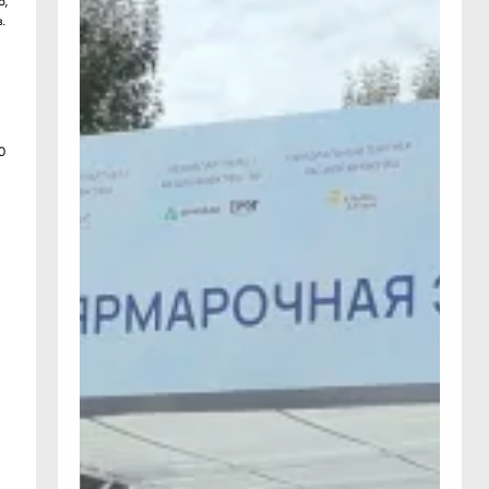
р,
в.
и
0