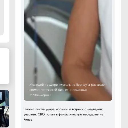
Молодой предприниматель из Барнаула развивает
стоматологический бизнес с помощью
господдержки
Выжил после удара молнии и встречи с медведем:
участник СВО попал в фантастическую передрягу на
Алтае