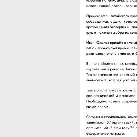
Израиля Копелиовича. В этом 
исполняющий обязанности нач
Председатель Алтайского кра
собравшихся, отметил качеств
прохождения экспертиз и, гла
труд и пожелал добра их сем
Иван Южаков пришёл в «Алтай
лет он проектирует промышлен
развивается очень активно, и
В числе объектов, над которым
крупнейшей в регионе. Также
Технологически это сложный 
пневмопочта, которая ускори
Тем, кто хочет связать жизнь 
политехнический университет.
Необходимо изучать современ
своим делом.
Сегодня в строительном компл
занимаются 67 организаций, п
организаций. В этом году 72 
федеральные награды.