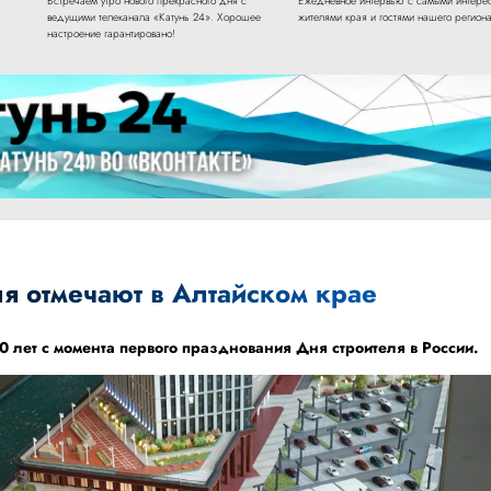
Встречаем утро нового прекрасного дня с
Ежедневное интервью с самыми интере
ведущими телеканала «Катунь 24». Хорошее
жителями края и гостями нашего региона
настроение гарантировано!
я отмечают в Алтайском крае
70 лет с момента первого празднования Дня строителя в России.