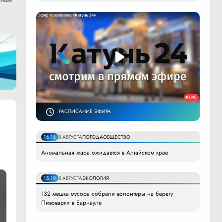
сными
.
РАСПИСАНИЕ ЭФИРА
16:16
8 АВГУСТА
ПОГОДА
ОБЩЕСТВО
Аномальная жара ожидается в Алтайском крае
15:19
8 АВГУСТА
ЭКОЛОГИЯ
132 мешка мусора собрали волонтеры на берегу
Пивоварки в Барнауле