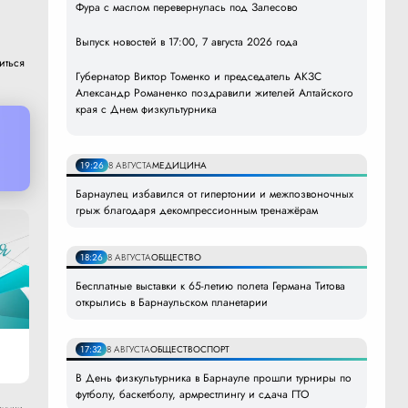
Фура с маслом перевернулась под Залесово
Выпуск новостей в 17:00, 7 августа 2026 года
иться
Губернатор Виктор Томенко и председатель АКЗС
Александр Романенко поздравили жителей Алтайского
края с Днем физкультурника
19:26
8 АВГУСТА
МЕДИЦИНА
Барнаулец избавился от гипертонии и межпозвоночных
грыж благодаря декомпрессионным тренажёрам
18:26
8 АВГУСТА
ОБЩЕСТВО
Бесплатные выставки к 65-летию полета Германа Титова
открылись в Барнаульском планетарии
17:32
8 АВГУСТА
ОБЩЕСТВО
СПОРТ
В День физкультурника в Барнауле прошли турниры по
футболу, баскетболу, армрестлингу и сдача ГТО