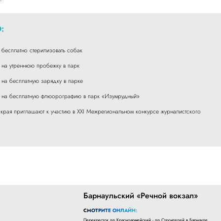
:
 бесплатно стерилизовать собак
 на утреннюю пробежку в парк
 на бесплатную зарядку в парке
т на бесплатную флюорографию в парк «Изумрудный»
 края приглашают к участию в XXI Межрегиональном конкурсе журналистского
Барнаульский «Речной вокзал»
СМОТРИТЕ ОНЛАЙН:
Перекресток пр.Красноармейский - пр.Строителей в Барнауле