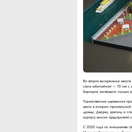
Во второе воскресенье август
стала юбилейной — 70 лет с м
Барнауле чествовали лучших р
Торжественная церемония пр
место в истории строительной
драмы, Дворец зрелищ и спо
корпуса многих предприятий к
С 2020 года по инициативе г