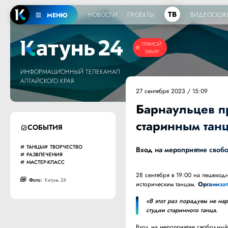
ТВ
НОВОСТИ
ПРОЕКТЫ
ВИДЕОСЮЖ
МЕНЮ
ПРЯМОЙ
ЭФИР
ИНФОРМАЦИОННЫЙ ТЕЛЕКАНАЛ
АЛТАЙСКОГО КРАЯ
27 сентября 2023 / 15:09
Барнаульцев пр
старинным тан
СОБЫТИЯ
ТАНЦЫ
ТВОРЧЕСТВО
Вход на мероприятие своб
РАЗВЛЕЧЕНИЯ
МАСТЕР-КЛАСС
28 сентября в 19:00 на пешеход
Фото:
Катунь 24
историческим танцам.
Организа
«В этот раз порадуем не на
студии старинного танца.
Вход на мероприятие свободный