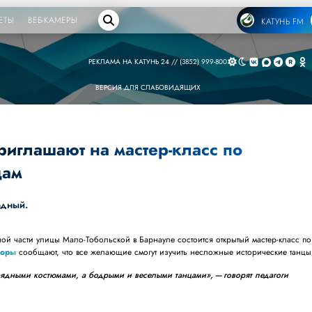
ЕТЫ
ВЕБ-КАМЕРЫ
КАТУНЬ FM
РЕКЛАМА НА КАТУНЬ 24 // (3852) 999-800
ВЕРСИЯ ДЛЯ СЛАБОВИДЯЩИХ
иглашают на мастер-класс по
цам
одный.
ной части улицы Мало-Тобольской в Барнауле состоится открытый мастер-класс по
торы
сообщают, что все желающие смогут изучить несложные исторические танцы
рядными костюмами, а бодрыми и веселыми танцами», — говорят педагоги
.