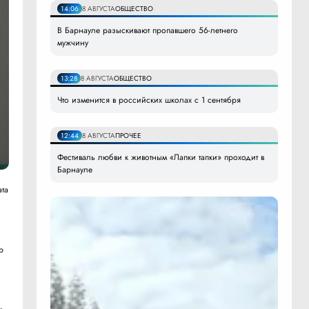
14:06
8 АВГУСТА
ОБЩЕСТВО
В Барнауле разыскивают пропавшего 56-летнего
мужчину
13:28
8 АВГУСТА
ОБЩЕСТВО
Что изменится в российских школах с 1 сентября
12:44
8 АВГУСТА
ПРОЧЕЕ
Фестиваль любви к животным «Лапки тапки» проходит в
Барнауле
ата
р