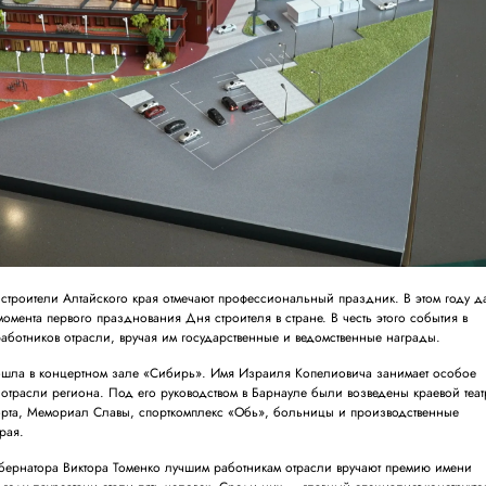
а строители Алтайского края отмечают профессиональный праздник. В этом году д
омента первого празднования Дня строителя в стране. В честь этого события в
аботников отрасли, вручая им государственные и ведомственные награды.
ошла в концертном зале «Сибирь». Имя Израиля Копелиовича занимает особое
 отрасли региона. Под его руководством в Барнауле были возведены краевой теат
рта, Мемориал Славы, спорткомплекс «Обь», больницы и производственные
рая.
убернатора Виктора Томенко лучшим работникам отрасли вручают премию имени