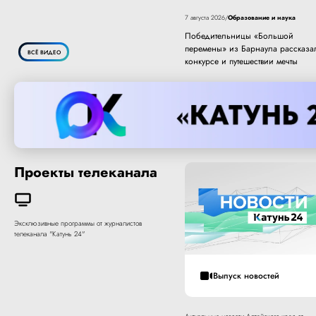
Образование и наука
7 августа 2026
/
Победительницы «Большой
перемены» из Барнаула рассказа
ВСЁ ВИДЕО
конкурсе и путешествии мечты
Проекты телеканала
Эксклюзивные программы от журналистов
телеканала "Катунь 24"
Выпуск новостей