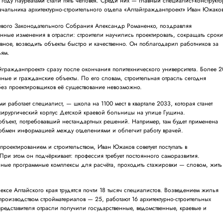
году лауреатами стали пять человек. Среди них — главный специалист-конструкто
альника архитектурно-строительного отдела «Алтайгражданпроект» Иван Южако
евого Законодательного Собрания Александр Романенко, поздравляя
енные изменения в отрасли: строители научились проектировать, сокращать срок
вное, возводить объекты быстро и качественно. Он поблагодарил работников за
ьям.
гражданпроект» сразу после окончания политехнического университета. Более 2
ные и гражданские объекты. По его словам, строительная отрасль сегодня
 без проектировщиков её существование невозможно.
и работает специалист, — школа на 1100 мест в квартале 2033, которая станет
 хирургический корпус Детской краевой больницы на улице Гущина.
объект, потребовавший нестандартных решений. Например, там будет применена
т обмен информацией между отделениями и облегчит работу врачей.
с проектированием и строительством, Иван Южаков советует поступать в
 При этом он подчёркивает: профессия требует постоянного саморазвития.
ные программные комплексы для расчёта, проходить стажировки — словом, жить
ексе Алтайского края трудятся почти 18 тысяч специалистов. Возведением жилья
роизводством стройматериалов — 25, работают 16 архитектурно-строительных
представителя отрасли получили государственные, ведомственные, краевые и