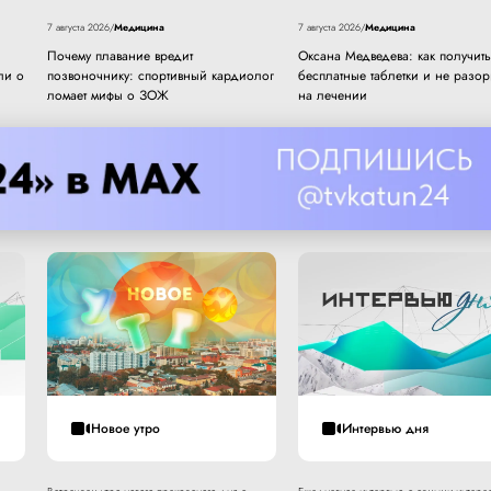
Медицина
Медицина
7 августа 2026
/
7 августа 2026
/
Почему плавание вредит
Оксана Медведева: как получить
ли о
позвоночнику: спортивный кардиолог
бесплатные таблетки и не разор
ломает мифы о ЗОЖ
на лечении
Новое утро
Интервью дня