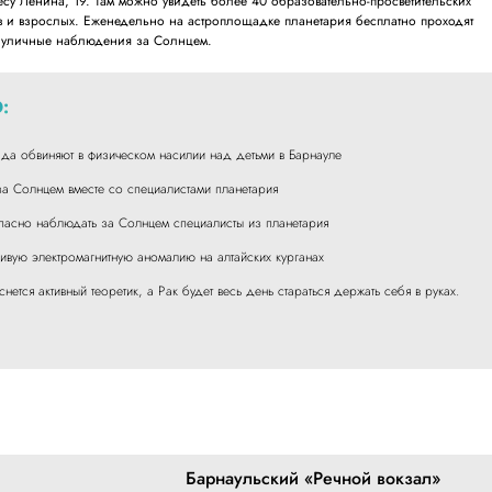
у Ленина, 19. Там можно увидеть более 40 образовательно-просветительских
в и взрослых. Еженедельно на астроплощадке планетария бесплатно проходят
и уличные наблюдения за Солнцем.
:
ада обвиняют в физическом насилии над детьми в Барнауле
а Солнцем вместе со специалистами планетария
опасно наблюдать за Солнцем специалисты из планетария
ивую электромагнитную аномалию на алтайских курганах
ется активный теоретик, а Рак будет весь день стараться держать себя в руках.
Барнаульский «Речной вокзал»