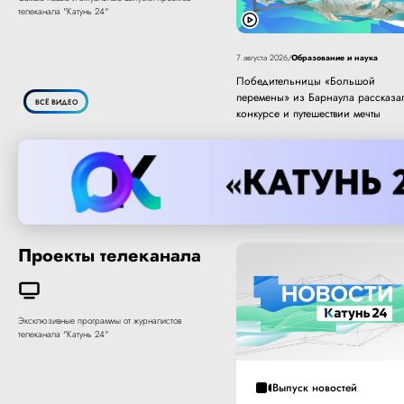
телеканала "Катунь 24"
Образование и наука
7 августа 2026
/
Победительницы «Большой
перемены» из Барнаула рассказа
ВСЁ ВИДЕО
конкурсе и путешествии мечты
Проекты телеканала
Эксклюзивные программы от журналистов
телеканала "Катунь 24"
Выпуск новостей