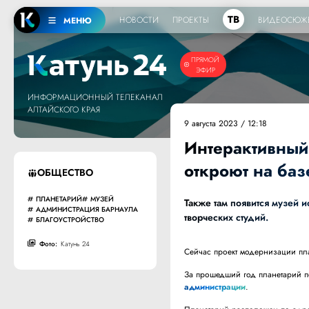
ТВ
НОВОСТИ
ПРОЕКТЫ
ВИДЕОСЮЖ
МЕНЮ
ПРЯМОЙ
ЭФИР
ИНФОРМАЦИОННЫЙ ТЕЛЕКАНАЛ
АЛТАЙСКОГО КРАЯ
9 августа 2023 / 12:18
Интерактивный
откроют на ба
ОБЩЕСТВО
ПЛАНЕТАРИЙ
МУЗЕЙ
Также там появится музей 
АДМИНИСТРАЦИЯ БАРНАУЛА
творческих студий.
БЛАГОУСТРОЙСТВО
Фото:
Катунь 24
Сейчас проект модернизации пла
За прошедший год планетарий п
администрации
.