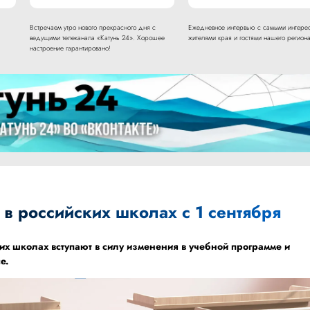
Встречаем утро нового прекрасного дня с
Ежедневное интервью с самыми интере
ведущими телеканала «Катунь 24». Хорошее
жителями края и гостями нашего региона
настроение гарантировано!
 в российских школах с 1 сентября
ких школах вступают в силу изменения в учебной программе и
е.