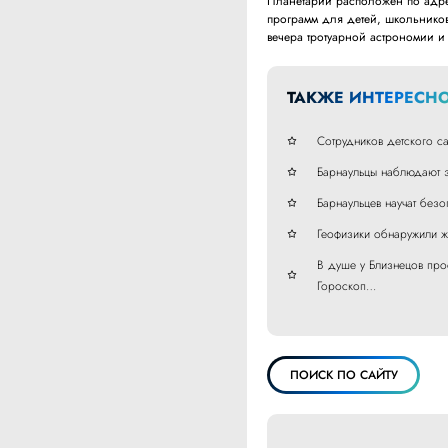
Планетарий расположен по адрес
программ для детей, школьнико
вечера тротуарной астрономии 
ТАКЖЕ ИНТЕРЕСНО
Сотрудников детского с
Барнаульцы наблюдают з
Барнаульцев научат без
Геофизики обнаружили ж
В душе у Близнецов просн
Гороскоп…
ПОИСК ПО САЙТУ