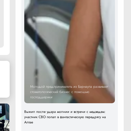
Молодой предприниматель из Барнаула развивает
стоматологический бизнес с помощью
господдержки
Выжил после удара молнии и встречи с медведем:
участник СВО попал в фантастическую передрягу на
Алтае