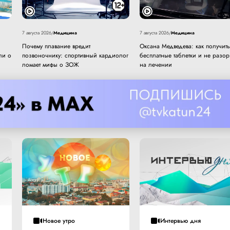
Медицина
Медицина
7 августа 2026
/
7 августа 2026
/
Почему плавание вредит
Оксана Медведева: как получить
ли о
позвоночнику: спортивный кардиолог
бесплатные таблетки и не разор
ломает мифы о ЗОЖ
на лечении
Новое утро
Интервью дня