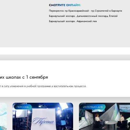
СМОТРИТЕ ОНЛАЙН:
Перекресток пр.Красноармейский - пр.Строителей в Барнауле
Барнаульский зоопарк. Дальневосточный леопард Елисей
Барнаульский зоопарк. Африканский лев
их школах с 1 сентября
т в силу изменения в учебной программе и воспитательном процессе.
ПЕРСОНА
ИНТЕРВЬЮ ДНЯ