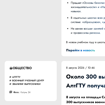
Предмет «Основы безопасности и защиты Родины» разделят на два курса: «Безопасность
жизнедеятельности» и «На
навыках.
В отдельных школах всех регионов начнут оценивать поведение учеников 2-8 классов по трехуровневой
системе: «образцовое», «
Не менее восьми занятий в курсе «Россия — мои горизонты» посвятят экономике, предприятиям
и профессиям региона.
В новом учебном году в школ
Перейти в новость
ОБЩЕСТВО
8 августа 2026 / 10:46
Около 300 вы
АЛТГТУ
ВОЕННЫЙ УЧЕБНЫЙ ЦЕНТР
АлтГТУ получ
ЗВАНИЯ
ВЫПУСКНИКИ
Фото:
Катунь 24
8 августа на площади С
300 выпускников военно