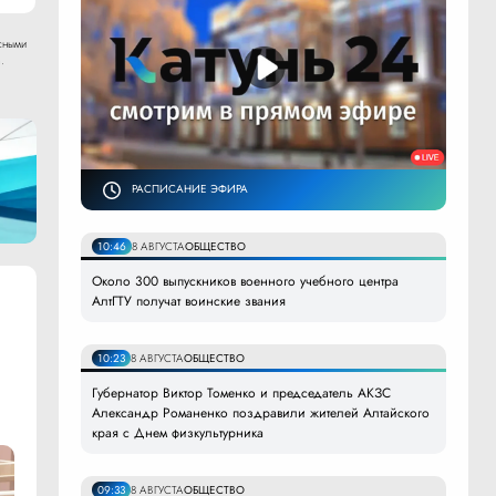
сными
.
РАСПИСАНИЕ ЭФИРА
10:46
8 АВГУСТА
ОБЩЕСТВО
Около 300 выпускников военного учебного центра
АлтГТУ получат воинские звания
10:23
8 АВГУСТА
ОБЩЕСТВО
Губернатор Виктор Томенко и председатель АКЗС
Александр Романенко поздравили жителей Алтайского
края с Днем физкультурника
09:33
8 АВГУСТА
ОБЩЕСТВО