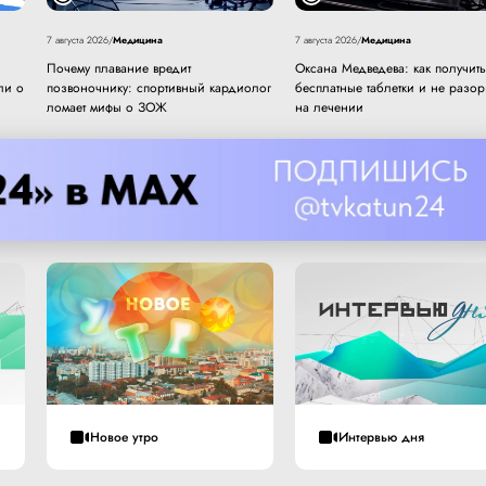
Медицина
Медицина
7 августа 2026
/
7 августа 2026
/
Почему плавание вредит
Оксана Медведева: как получить
ли о
позвоночнику: спортивный кардиолог
бесплатные таблетки и не разор
ломает мифы о ЗОЖ
на лечении
Новое утро
Интервью дня