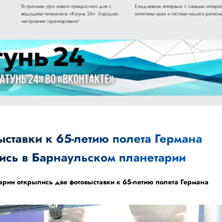
Встречаем утро нового прекрасного дня с
Ежедневное интервью с самыми интере
ведущими телеканала «Катунь 24». Хорошее
жителями края и гостями нашего региона
настроение гарантировано!
ставки к 65-летию полета Германа
лись в Барнаульском планетарии
рии открылись две фотовыставки к 65-летию полета Германа