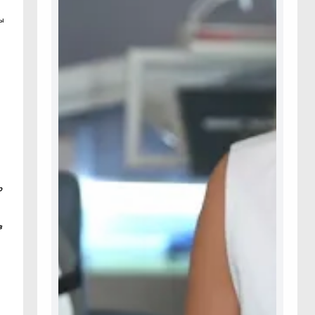
ры
р
в