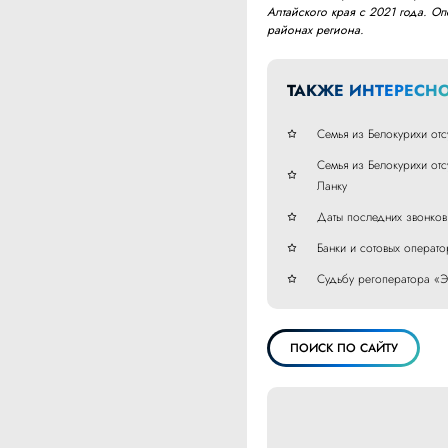
Алтайского края с 2021 года. О
районах региона.
ТАКЖЕ ИНТЕРЕСНО
Семья из Белокурихи отс
Семья из Белокурихи отс
Ланку
Даты последних звонков 
Банки и сотовых операт
Судьбу регоператора «Э
ПОИСК ПО САЙТУ