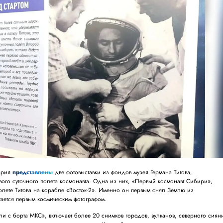
тария
представлены
две фотовыставки из фондов музея Германа Титова,
вого суточного полета космонавта. Одна из них, «Первый космонавт Сибири»,
полете Титова на корабле «Восток-2». Именно он первым снял Землю из
тается первым космическим фотографом.
мли с борта МКС», включает более 20 снимков городов, вулканов, северного сиян