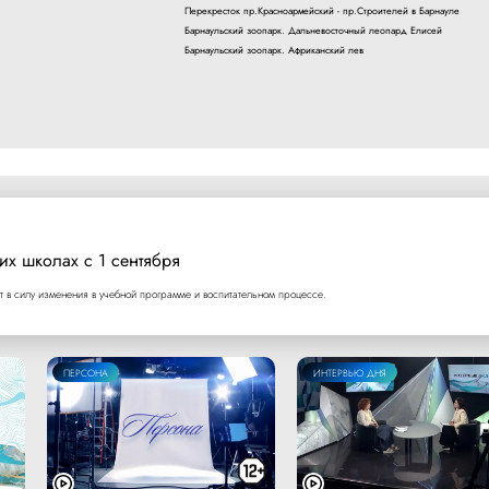
Перекресток пр.Красноармейский - пр.Строителей в Барнауле
Барнаульский зоопарк. Дальневосточный леопард Елисей
Барнаульский зоопарк. Африканский лев
их школах с 1 сентября
т в силу изменения в учебной программе и воспитательном процессе.
ПЕРСОНА
ИНТЕРВЬЮ ДНЯ