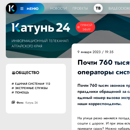
ТВ
НОВОСТИ
ПРОЕКТЫ
ВИДЕОСЮЖ
МЕНЮ
ПРЯМОЙ
ЭФИР
ИНФОРМАЦИОННЫЙ ТЕЛЕКАНАЛ
АЛТАЙСКОГО КРАЯ
9 января 2023 / 19:35
Почти 760 тыся
операторы сист
ОБЩЕСТВО
ЕДИНАЯ СИСТЕМА
112
Почти 760 тысяч звонков п
ЭКСТРЕННЫЕ СЛУЖБЫ
праздники обращений за см
ПОМОЩЬ
единый номер вызова экстр
Фото:
Катунь 24
наши корреспонденты.
На улице резко меняется погода
сошли с дороги. И при этом есть
приехали сразу? Можно набрать