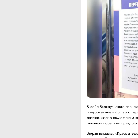
В фойе Барнаульского плане
приуроченные к 65-летию пер
рассказывает о подготовке и 
иллюминатора и по праву счи
Вторая выставка, «Красота Зе