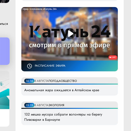
иться
РАСПИСАНИЕ ЭФИРА
16:16
8 АВГУСТА
ПОГОДА
ОБЩЕСТВО
Аномальная жара ожидается в Алтайском крае
15:19
8 АВГУСТА
ЭКОЛОГИЯ
132 мешка мусора собрали волонтеры на берегу
Пивоварки в Барнауле