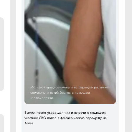
Молодой предприниматель из Барнаула развивает
стоматологический бизнес с помощью
господдержки
Выжил после удара молнии и встречи с медведем:
участник СВО попал в фантастическую передрягу на
Алтае