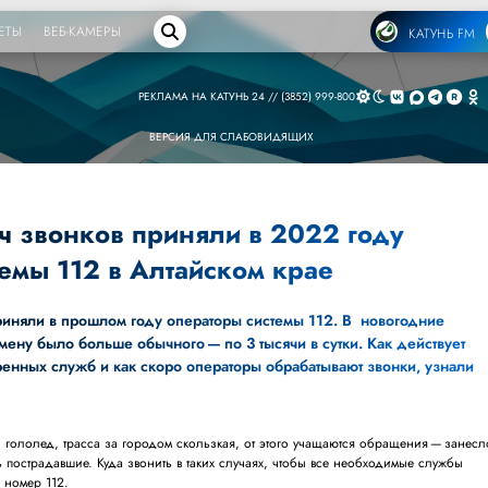
ЕТЫ
ВЕБ-КАМЕРЫ
КАТУНЬ FM
РЕКЛАМА НА КАТУНЬ 24 // (3852) 999-800
ВЕРСИЯ ДЛЯ СЛАБОВИДЯЩИХ
ч звонков приняли в 2022 году
емы 112 в Алтайском крае
риняли в прошлом году операторы системы 112. В новогодние
ену было больше обычного — по 3 тысячи в сутки. Как действует
енных служб и как скоро операторы обрабатывают звонки, узнали
, гололед, трасса за городом скользкая, от этого учащаются обращения — занесл
 пострадавшие. Куда звонить в таких случаях, чтобы все необходимые службы
 номер 112.