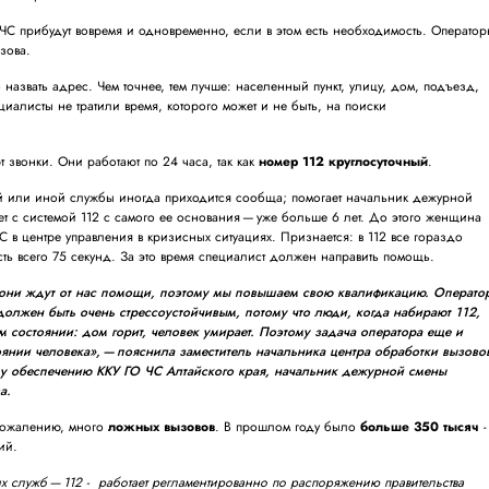
ЧС прибудут вовремя и одновременно, если в этом есть необходимость. Операто
ызова.
 назвать адрес. Чем точнее, тем лучше: населенный пункт, улицу, дом, подъезд,
циалисты не тратили время, которого может и не быть, на поиски
 звонки. Они работают по 24 часа, так как
номер 112 круглосуточный
.
й или иной службы иногда приходится сообща; помогает начальник дежурной
т с системой 112 с самого ее основания — уже больше 6 лет. До этого женщина
 в центре управления в кризисных ситуациях. Признается: в 112 все гораздо
сть всего 75 секунд. За это время специалист должен направить помощь.
 они ждут от нас помощи, поэтому мы повышаем свою квалификацию. Операто
должен быть очень стрессоустойчивым, потому что люди, когда набирают 112,
м состоянии: дом горит, человек умирает. Поэтому задача оператора еще и
тоянии человека», — пояснила заместитель начальника центра обработки вызово
му обеспечению ККУ ГО ЧС Алтайского края, начальник дежурной смены
а.
 сожалению, много
ложных вызовов
. В прошлом году было
больше 350 тысяч
-
ий.
 служб — 112 - работает регламентированно по распоряжению правительства