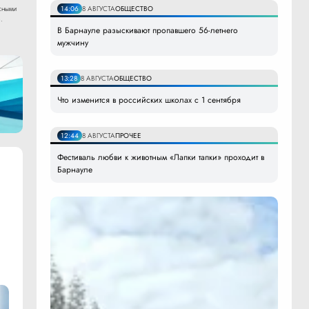
сными
14:06
8 АВГУСТА
ОБЩЕСТВО
.
В Барнауле разыскивают пропавшего 56-летнего
мужчину
13:28
8 АВГУСТА
ОБЩЕСТВО
Что изменится в российских школах с 1 сентября
12:44
8 АВГУСТА
ПРОЧЕЕ
Фестиваль любви к животным «Лапки тапки» проходит в
Барнауле