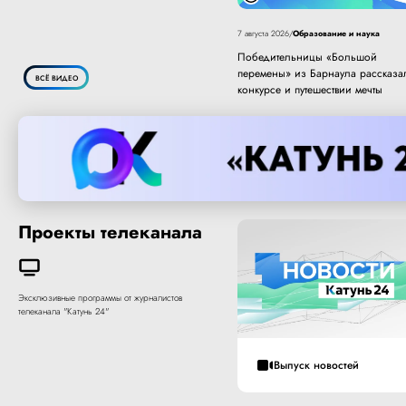
Образование и наука
7 августа 2026
/
Победительницы «Большой
перемены» из Барнаула рассказа
ВСЁ ВИДЕО
конкурсе и путешествии мечты
Проекты телеканала
Эксклюзивные программы от журналистов
телеканала "Катунь 24"
Выпуск новостей