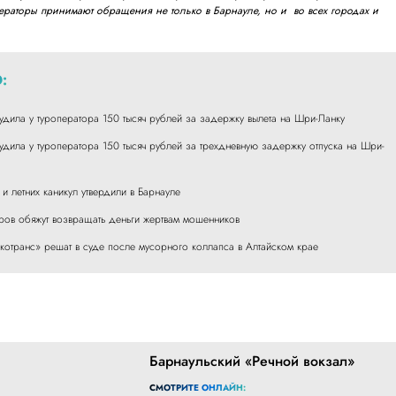
ператоры принимают обращения не только в Барнауле, но и во всех городах и
:
удила у туроператора 150 тысяч рублей за задержку вылета на Шри-Ланку
удила у туроператора 150 тысяч рублей за трехдневную задержку отпуска на Шри-
и летних каникул утвердили в Барнауле
оров обяжут возвращать деньги жертвам мошенников
котранс» решат в суде после мусорного коллапса в Алтайском крае
Барнаульский «Речной вокзал»
СМОТРИТЕ ОНЛАЙН: