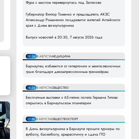
Фура с маслом перевернулась под Залесово
Губернатор Виктор Томенко и председатель АКЗС
Александр Романенко поздравили жителей Алтайского
края с Днем физкультурника
Выпуск новостей в 20:30, 7 августа 2026 года
19:26
8 АВГУСТА
МЕДИЦИНА
Барнаулец избавился от гипертонии и межпозвоночных
грыж благодаря декомпрессионным тренажёрам
18:26
8 АВГУСТА
ОБЩЕСТВО
Бесплатные выставки к 65-летию полета Германа Титова
открылись в Барнаульском планетарии
17:32
8 АВГУСТА
ОБЩЕСТВО
СПОРТ
В День физкультурника в Барнауле прошли турниры по
футболу, баскетболу, армрестлингу и сдача ГТО