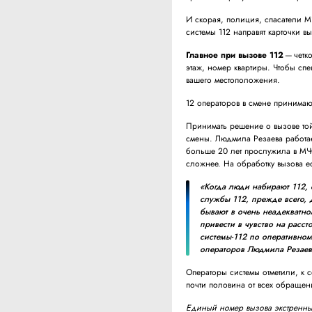
И скорая, полиция, спасатели М
системы 112 направят карточки в
Главное при вызове 112
— четко
этаж, номер квартиры. Чтобы спе
вашего местоположения.
12 операторов в смене принимают
Принимать решение о вызове то
смены. Людмила Резаева работае
больше 20 лет прослужила в МЧС
сложнее. На обработку вызова е
«Когда люди набирают 112,
службы 112, прежде всего, 
бывают в очень неадекватно
привести в чувство на расс
системы-112 по оперативно
операторов Людмила Резаев
Операторы системы отметили, к
почти половина от всех обращен
Единый номер вызова экстренных