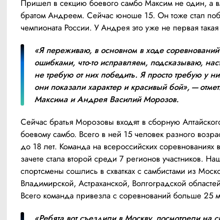
Пришел в секцию боевого самбо Максим не один, а вм
братом Андреем. Сейчас юноше 15. Он тоже стал поб
чемпионата России. У Андрея это уже не первая такая
«Я переживаю, в основном в ходе соревнований 
ошибками, что-то исправляем, подсказываю, наст
не требую от них победить. Я просто требую у них
они показали характер и красивый бой», — отмети
Максима и Андрея Василий Морозов.
Сейчас братья Морозовы входят в сборную Алтайского
боевому самбо. Всего в ней 15 человек разного возраст
до 18 лет. Команда на всероссийских соревнованиях 
зачете стала второй среди 7 регионов участников. Наш
спортсмены сошлись в схватках с самбистами из Моско
Владимирской, Астраханской, Волгоградской областей 
Всего команда привезла с соревнований больше 25 
«Ребята вот съездили в Москву, посмотрели на св