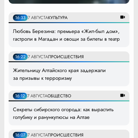
16:33
7 АВГУСТА
КУЛЬТУРА
Любовь Березина: премьера «Жил-был дом»,
гастроли в Магадан и овощи за билеты в театр
16:22
7 АВГУСТА
ПРОИСШЕСТВИЯ
Жительницу Алтайского края задержали
за призывы к терроризму
16:12
7 АВГУСТА
ОБЩЕСТВО
Секреты сибирского огорода: как вырастить
голубику и ранункулюсы на Алтае
16:07
7 АВГУСТА
ПРОИСШЕСТВИЯ