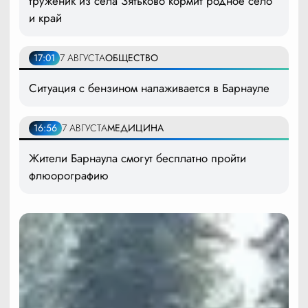
труженик из села Зятьково кормит родное село
и край
17:01
7 АВГУСТА
ОБЩЕСТВО
Ситуация с бензином налаживается в Барнауле
16:56
7 АВГУСТА
МЕДИЦИНА
Жители Барнаула смогут бесплатно пройти
флюорографию