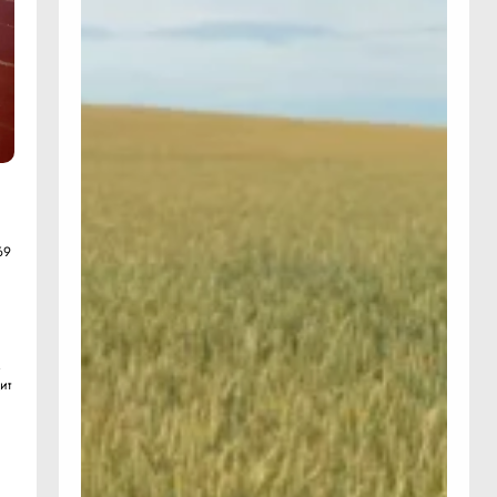
69
м
ит