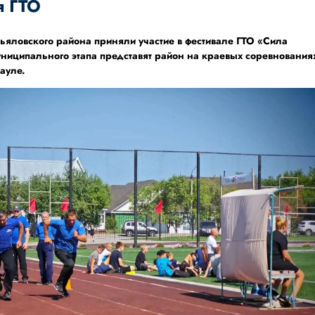
я ГТО
ьяловского района приняли участие в фестивале ГТО «Сила
ниципального этапа представят район на краевых соревнования
ауле.