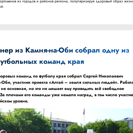
портсменов из городов и районов региона, популяризируя здоровый образ жизн
ой.
нер из Камня-на-Оби собрал одну из
утбольных команд края
оровых команд по футболу края собрал Сергей Николаевич
-Оби, участник проекта «Алтай – земля сильных людей». Работ
 не основная, но это не мешает ему проводить всё свободное
 За плечами его команды уже немало наград, в том числе участи
ийском уровне.