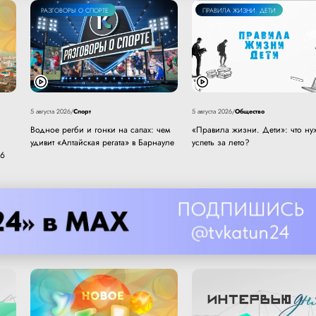
РАЗГОВОРЫ О СПОРТЕ
ПРАВИЛА ЖИЗНИ. ДЕТИ
Спорт
Общество
5 августа 2026
/
5 августа 2026
/
Водное регби и гонки на сапах: чем
«Правила жизни. Дети»: что ну
удивит «Алтайская регата» в Барнауле
успеть за лето?
 6