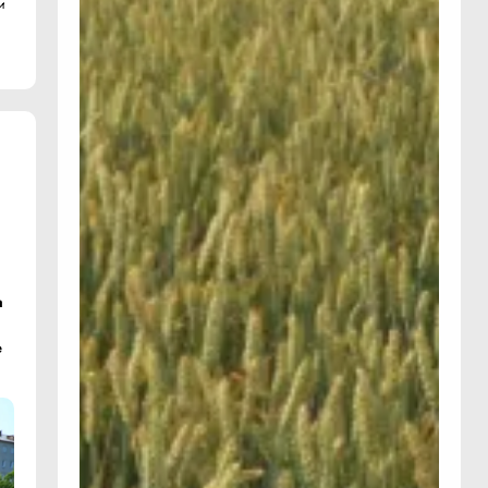
и
а
е