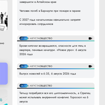
завершили в Алтайском крае
Человек погиб в Барнауле при пожаре в гараже
С 2027 года начальникам официально запретят
игнорировать сотрудников
07:00
6 АВГУСТА
ОБЩЕСТВО
жно
Брови-ниточки возвращаются, опасности для птиц в
квартире, ленивые хачапури. «Новое утро»: 6 августа
2026 года
06:35
6 АВГУСТА
ОБЩЕСТВО
Выпуск новостей в 6:35, 6 августа 2026 года
06:13
6 АВГУСТА
ОБЩЕСТВО
Тельцу потребуется вся его дипломатичность, а Стрелец
может испытывать внутренний конфликт. Гороскоп на 6
августа