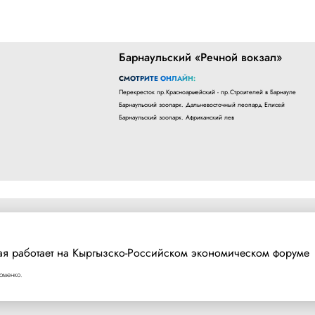
Барнаульский «Речной вокзал»
СМОТРИТЕ ОНЛАЙН:
Перекресток пр.Красноармейский - пр.Строителей в Барнауле
Барнаульский зоопарк. Дальневосточный леопард Елисей
Барнаульский зоопарк. Африканский лев
ая работает на Кыргызско-Российском экономическом форуме
оменко.