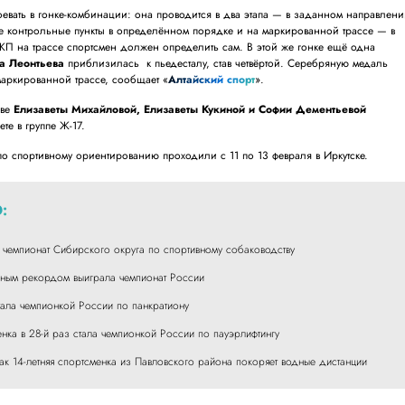
евать в гонке-комбинации: она проводится в два этапа — в заданном направлени
рте контрольные пункты в определённом порядке и на маркированной трассе — в
КП на трассе спортсмен должен определить сам. В этой же гонке ещё одна
а Леонтьева
приблизилась к пьедесталу, став четвёртой. Серебряную медаль
маркированной трассе, сообщает «
Алтайский спорт
».
аве
Елизаветы Михайловой, Елизаветы Кукиной и Софии Дементьевой
ете в группе Ж-17.
по спортивному ориентированию проходили с 11 по 13 февраля в Иркутске.
:
 чемпионат Сибирского округа по спортивному собаководству
чным рекордом выиграла чемпионат России
тала чемпионкой России по панкратиону
енка в 28-й раз стала чемпионкой России по пауэрлифтингу
как 14-летняя спортсменка из Павловского района покоряет водные дистанции