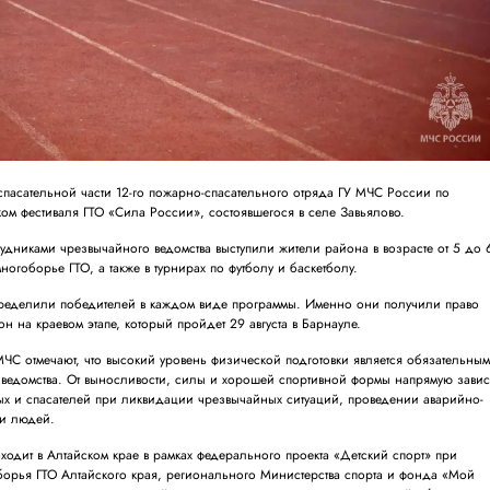
спасательной части 12-го пожарно-спасательного отряда ГУ МЧС России по
ком фестиваля ГТО «Сила России», состоявшегося в селе Завьялово.
рудниками чрезвычайного ведомства выступили жители района в возрасте от 5 до 
многоборье ГТО, а также в турнирах по футболу и баскетболу.
пределили победителей в каждом виде программы. Именно они получили право
н на краевом этапе, который пройдет 29 августа в Барнауле.
ЧС отмечают, что высокий уровень физической подготовки является обязательны
 ведомства. От выносливости, силы и хорошей спортивной формы напрямую завис
ых и спасателей при ликвидации чрезвычайных ситуаций, проведении аварийно-
ии людей.
одит в Алтайском крае в рамках федерального проекта «Детский спорт» при
рья ГТО Алтайского края, регионального Министерства спорта и фонда «Мой