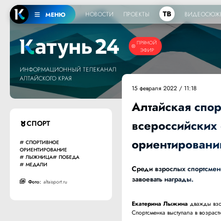
ТВ
НОВОСТИ
ПРОЕКТЫ
ВИДЕОСЮЖ
МЕНЮ
ПРЯМОЙ
ЭФИР
ИНФОРМАЦИОННЫЙ ТЕЛЕКАНАЛ
АЛТАЙСКОГО КРАЯ
15 февраля 2022 / 11:18
Алтайская спо
всероссийских
СПОРТ
ориентировани
СПОРТИВНОЕ
ОРИЕНТИРОВАНИЕ
ЛЫЖНИЦА
ПОБЕДА
МЕДАЛИ
Среди взрослых спортсмено
завоевать награды.
Фото:
altaisport.ru
Екатерина Лыжина
дважды взош
Спортсменка выступала в возраст