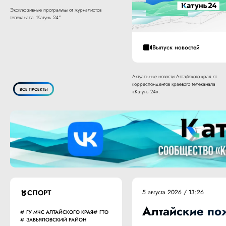
Эксклюзивные программы от журналистов
телеканала "Катунь 24"
Выпуск новостей
Актуальные новости Алтайского края от
корреспондентов краевого телеканала
ВСЕ ПРОЕКТЫ
«Катунь 24».
СПОРТ
5 августа 2026 / 13:26
Алтайские по
ГУ МЧС АЛТАЙСКОГО КРАЯ
ГТО
ЗАВЬЯЛОВСКИЙ РАЙОН