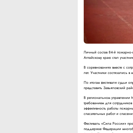
Личный состав 84-й пожарно-
Алтайскому краю стал участни
В соревнованиях вместе с сот
лет. Участники состязались в 
По итогам фестиваля судьи о
представить Завьяловский райо
В региональном управлении М
требованием для сотрудников
эффективность работы пожарн
спасательных работ и спасен
Фестиваль «Сила России» прох
поддержке Федерации многобо