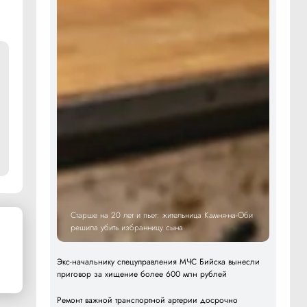
Старше на 20 лет и пьет: жительница Камня-на-Оби
решила убить избранницу сына
Экс-начальнику спецуправления МЧС Бийска вынесли
приговор за хищение более 600 млн рублей
Ремонт важной транспортной артерии досрочно