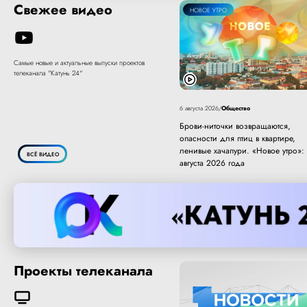
Свежее видео
НОВОЕ УТРО
Самые новые и актуальные выпуски проектов
телеканала "Катунь 24"
Общество
6 августа 2026
/
Брови-ниточки возвращаются,
опасности для птиц в квартире,
ленивые хачапури. «Новое утро»:
ВСЁ ВИДЕО
августа 2026 года
Проекты телеканала