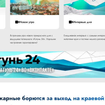
Новое утро
Интервью дня
Встречаем утро нового прекрасного дня с
Ежедневное интервью с самыми интере
ведущими телеканала «Катунь 24». Хорошее
жителями края и гостями нашего региона
настроение гарантировано!
жарные борются за выход на краевой