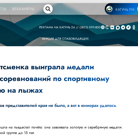
ЕТЫ
ВЕБ-КАМЕРЫ
КАТУНЬ FM
РЕКЛАМА НА КАТУНЬ 24 // (3852) 999-800
ВЕРСИЯ ДЛЯ СЛАБОВИДЯЩИХ
ртсменка выиграла медали
 соревнований по спортивному
ю на лыжах
в представителей края не было, а вот в юниорах удалось
ла на пьедестал почёта: она завоевала золотую и серебряную медали.
ной группе до 15 лет.