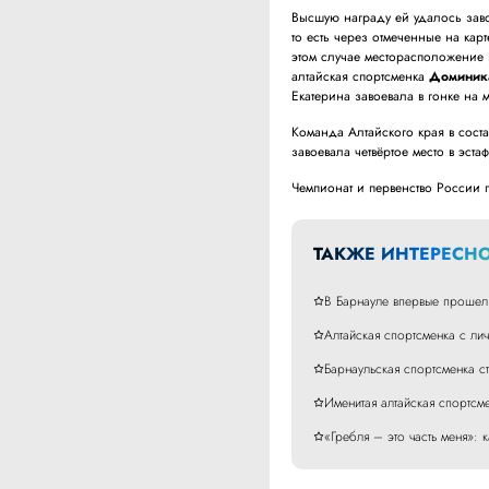
Высшую награду ей удалось заво
то есть через отмеченные на ка
этом случае месторасположение 
алтайская спортсменка
Доминик
Екатерина завоевала в гонке на 
Команда Алтайского края в сост
завоевала четвёртое место в эстаф
Чемпионат и первенство России 
ТАКЖЕ ИНТЕРЕСНО
В Барнауле впервые прошел
Алтайская спортсменка с ли
Барнаульская спортсменка с
Именитая алтайская спортсм
«Гребля – это часть меня»: 