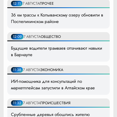
12:11
7 АВГУСТА
ПРОЧЕЕ
36 км трассы к Колыванскому озеру обновили в
Поспелихинском районе
12:09
7 АВГУСТА
ОБЩЕСТВО
Будущие водители трамваев оттачивают навыки
в Барнауле
11:38
7 АВГУСТА
ЭКОНОМИКА
ИИ-помощника для консультаций по
маркетплейсам запустили в Алтайском крае
11:32
7 АВГУСТА
ПРОИСШЕСТВИЯ
Срубленные деревья обошлись жителю