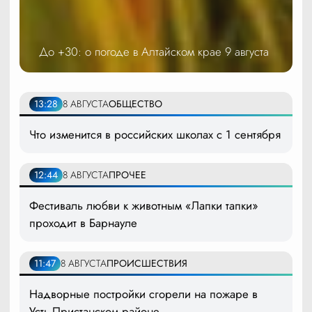
До +30: о погоде в Алтайском крае 9 августа
13:28
8 АВГУСТА
ОБЩЕСТВО
Что изменится в российских школах с 1 сентября
12:44
8 АВГУСТА
ПРОЧЕЕ
Фестиваль любви к животным «Лапки тапки»
проходит в Барнауле
11:47
8 АВГУСТА
ПРОИСШЕСТВИЯ
Надворные постройки сгорели на пожаре в
Усть-Пристанском районе