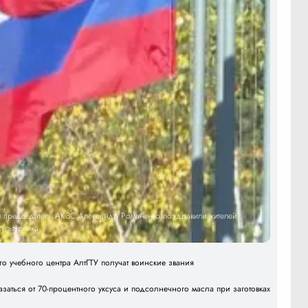
 и председатель АКЗС Александр Романенко поздравили жителей
ультурника
о учебного центра АлтГТУ получат воинские звания
азаться от 70-процентного уксуса и подсолнечного масла при заготовках