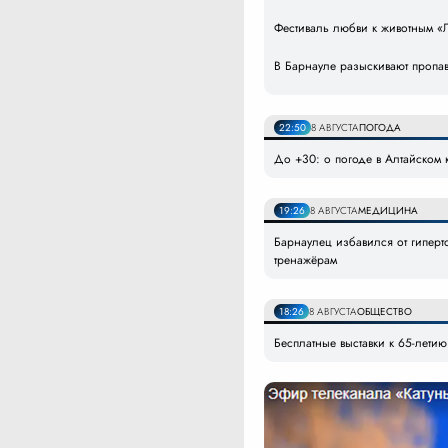
Фестиваль любви к животным «Л
В Барнауле разыскивают пропав
22:50
8 АВГУСТА
ПОГОДА
До +30: о погоде в Алтайском к
19:26
8 АВГУСТА
МЕДИЦИНА
Барнаулец избавился от гипер
тренажёрам
18:26
8 АВГУСТА
ОБЩЕСТВО
Бесплатные выставки к 65-лети