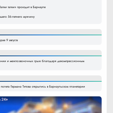
апки тапки» проходит в Барнауле
шего 56-летнего мужчину
рае 9 августа
тонии и межпозвоночных грыж благодаря декомпрессионным
ю полета Германа Титова открылись в Барнаульском планетарии