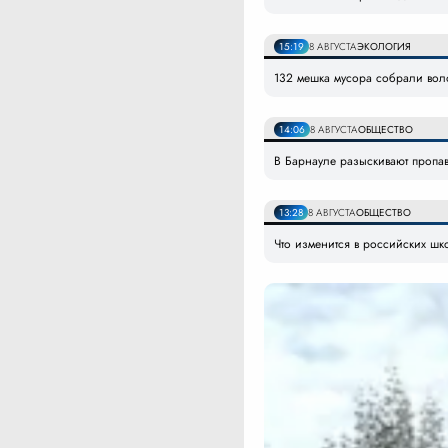
15:19
8 АВГУСТА
ЭКОЛОГИЯ
132 мешка мусора собрали вол
14:06
8 АВГУСТА
ОБЩЕСТВО
В Барнауле разыскивают пропав
13:28
8 АВГУСТА
ОБЩЕСТВО
Что изменится в российских шко