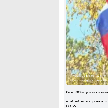
Губернатор Виктор Томенко
Алтайского края с Днем физк
Около 300 выпускников военног
Алтайский эксперт призвала отк
на зиму