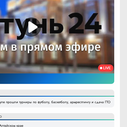
уле прошли турниры по футболу, баскетболу, армрестлингу и сдача ГТО
О
Алтайском крае