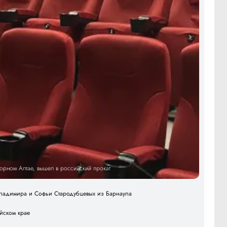
Горном Алтае, вышел в российский прокат
 Владимира и Софьи Стародубцевых из Барнаула
айском крае