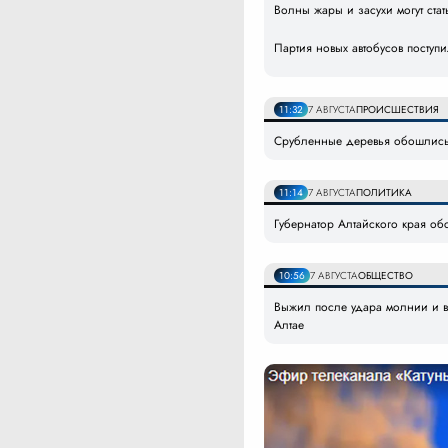
Волны жары и засухи могут ст
Партия новых автобусов поступ
11:32
7 АВГУСТА
ПРОИСШЕСТВИЯ
Срубленные деревья обошлись 
11:14
7 АВГУСТА
ПОЛИТИКА
Губернатор Алтайского края об
10:56
7 АВГУСТА
ОБЩЕСТВО
Выжил после удара молнии и вс
Алтае