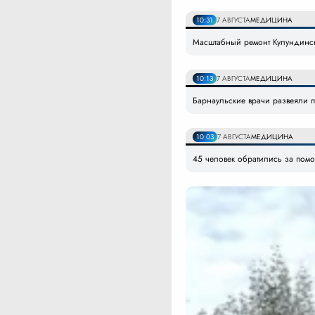
10:31
7 АВГУСТА
МЕДИЦИНА
Масштабный ремонт Кулундинс
10:13
7 АВГУСТА
МЕДИЦИНА
Барнаульские врачи развеяли п
10:03
7 АВГУСТА
МЕДИЦИНА
45 человек обратились за пом