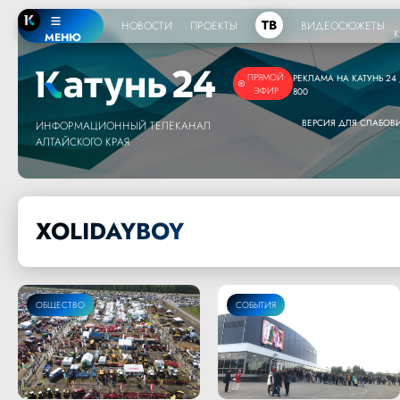
ТВ
НОВОСТИ
ПРОЕКТЫ
ВИДЕОСЮЖЕТЫ
МЕНЮ
ПРЯМОЙ
РЕКЛАМА НА КАТУНЬ 24 /
ЭФИР
800
ВЕРСИЯ ДЛЯ СЛАБО
ИНФОРМАЦИОННЫЙ ТЕЛЕКАНАЛ
АЛТАЙСКОГО КРАЯ
XOLIDAYBOY
ОБЩЕСТВО
СОБЫТИЯ