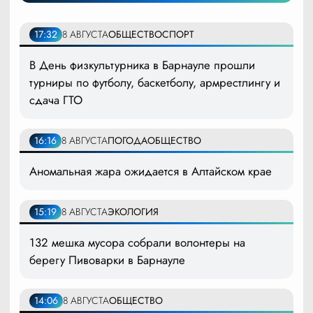
17:32
8 АВГУСТА
ОБЩЕСТВО
СПОРТ
В День физкультурника в Барнауле прошли
турниры по футболу, баскетболу, армрестлингу и
сдача ГТО
16:16
8 АВГУСТА
ПОГОДА
ОБЩЕСТВО
Аномальная жара ожидается в Алтайском крае
15:19
8 АВГУСТА
ЭКОЛОГИЯ
132 мешка мусора собрали волонтеры на
берегу Пивоварки в Барнауле
14:06
8 АВГУСТА
ОБЩЕСТВО