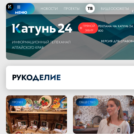
ТВ
НОВОСТИ
ПРОЕКТЫ
ВИДЕОСЮЖЕТЫ
МЕНЮ
ПРЯМОЙ
РЕКЛАМА НА КАТУНЬ 24 /
ЭФИР
800
ВЕРСИЯ ДЛЯ СЛАБО
ИНФОРМАЦИОННЫЙ ТЕЛЕКАНАЛ
АЛТАЙСКОГО КРАЯ
РУКОДЕЛИЕ
ПРОЧЕЕ
ОБЩЕСТВО