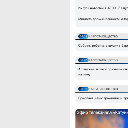
Выпуск новостей в 17:00, 7 авгу
Министр промышленности и то
09:33
8 АВГУСТА
ОБЩЕСТВО
Собрать ребенка в школу в Бар
08:47
8 АВГУСТА
ОБЩЕСТВО
Алтайский эксперт призвала отк
на зиму
08:02
8 АВГУСТА
ОБЩЕСТВО
Ермолаев день: традиции и при