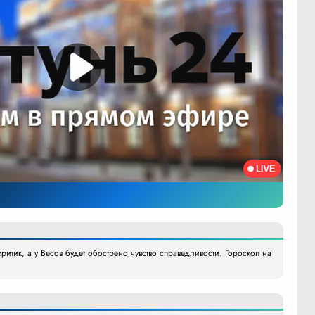
ритик, а у Весов будет обострено чувство справедливости. Гороскоп на