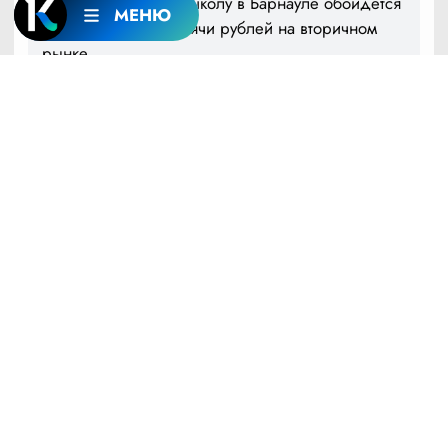
Собрать ребенка в школу в Барнауле обойдется
МЕНЮ
в среднем в 3,5 тысячи рублей на вторичном
рынке
08:47
8 АВГУСТА
ОБЩЕСТВО
Алтайский эксперт призвала отказаться от 70-
процентного уксуса и подсолнечного масла при
заготовках на зиму