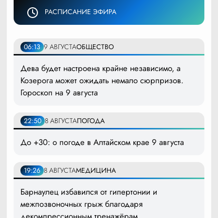
РАСПИСАНИЕ ЭФИРА
06:13
9 АВГУСТА
ОБЩЕСТВО
Дева будет настроена крайне независимо, а
Козерога может ожидать немало сюрпризов.
Гороскоп на 9 августа
22:50
8 АВГУСТА
ПОГОДА
До +30: о погоде в Алтайском крае 9 августа
19:26
8 АВГУСТА
МЕДИЦИНА
Барнаулец избавился от гипертонии и
межпозвоночных грыж благодаря
декомпрессионным тренажёрам