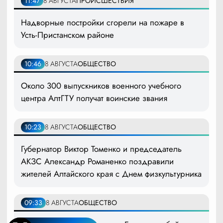
11:47
8 АВГУСТА
ПРОИСШЕСТВИЯ
Надворные постройки сгорели на пожаре в
Усть-Пристанском районе
10:46
8 АВГУСТА
ОБЩЕСТВО
Около 300 выпускников военного учебного
центра АлтГТУ получат воинские звания
10:23
8 АВГУСТА
ОБЩЕСТВО
Губернатор Виктор Томенко и председатель
АКЗС Александр Романенко поздравили
жителей Алтайского края с Днем физкультурника
09:33
8 АВГУСТА
ОБЩЕСТВО