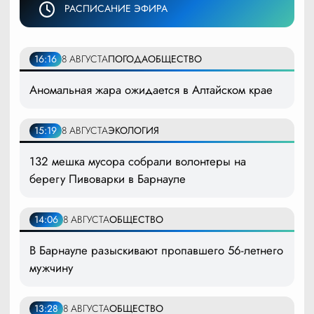
РАСПИСАНИЕ ЭФИРА
16:16
8 АВГУСТА
ПОГОДА
ОБЩЕСТВО
Аномальная жара ожидается в Алтайском крае
15:19
8 АВГУСТА
ЭКОЛОГИЯ
132 мешка мусора собрали волонтеры на
берегу Пивоварки в Барнауле
14:06
8 АВГУСТА
ОБЩЕСТВО
В Барнауле разыскивают пропавшего 56-летнего
мужчину
13:28
8 АВГУСТА
ОБЩЕСТВО