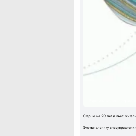
Барнаульские кинезитерапевт
Старше на 20 лет и пьет: жите
Экс-начальнику спецуправлени