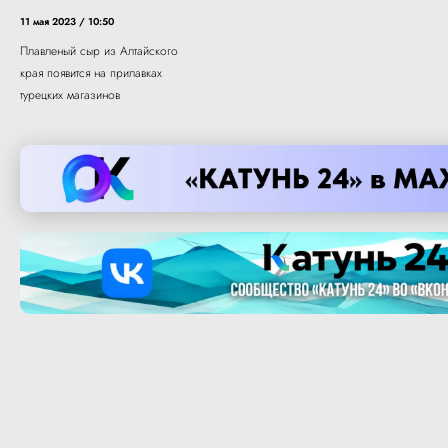
11 мая 2023 / 10:50
Плавленый сыр из Алтайского
края появится на прилавках
турецких магазинов