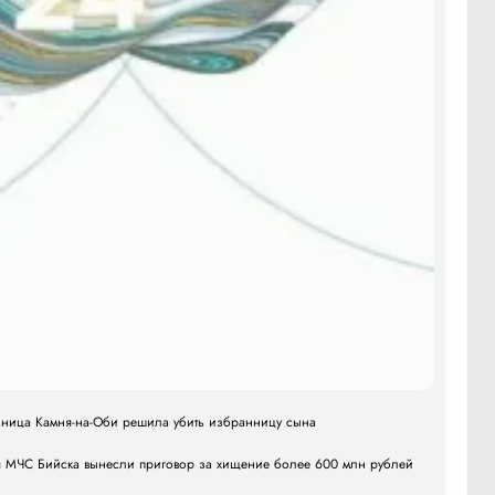
ы объяснили, как спасти спину от грыж без операции
льница Камня-на-Оби решила убить избранницу сына
я МЧС Бийска вынесли приговор за хищение более 600 млн рублей