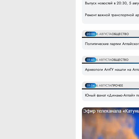
Выпуск новостей в 20:30, 5 авг
Ремонт важной транспортной а
20:00
6 АВГУСТА
ОБЩЕСТВО
Политические партии Алтайско
19:45
6 АВГУСТА
ОБЩЕСТВО
Археологи АлтГУ нашли на Алт
19:04
6 АВГУСТА
ПРОЧЕЕ
Юный фанат «Динамо-Алтай» по