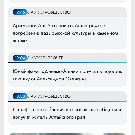
19:45
6 АВГУСТА
ОБЩЕСТВО
Археологи АлтГУ нашли на Алтае редкое
погребение пазырыкской культуры в каменном
ящике
19:04
6 АВГУСТА
ПРОЧЕЕ
Юный фанат «Динамо-Алтай» получил в подарок
клюшку от Александра Овечкина
18:33
6 АВГУСТА
ОБЩЕСТВО
Штраф за оскорбления в голосовых сообщениях
получил житель Алтайского края