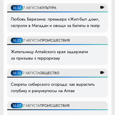
16:33
7 АВГУСТА
КУЛЬТУРА
Любовь Березина: премьера «Жил-был дом»,
гастроли в Магадан и овощи за билеты в театр
16:22
7 АВГУСТА
ПРОИСШЕСТВИЯ
Жительницу Алтайского края задержали
за призывы к терроризму
16:12
7 АВГУСТА
ОБЩЕСТВО
Секреты сибирского огорода: как вырастить
голубику и ранункулюсы на Алтае
16:07
7 АВГУСТА
ПРОИСШЕСТВИЯ