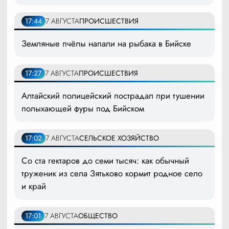
17:44
7 АВГУСТА
ПРОИСШЕСТВИЯ
Земляные пчёлы напали на рыбака в Бийске
17:27
7 АВГУСТА
ПРОИСШЕСТВИЯ
Алтайский полицейский пострадал при тушении
полыхающей фуры под Бийском
17:02
7 АВГУСТА
СЕЛЬСКОЕ ХОЗЯЙСТВО
Со ста гектаров до семи тысяч: как обычный
труженик из села Зятьково кормит родное село
и край
17:01
7 АВГУСТА
ОБЩЕСТВО