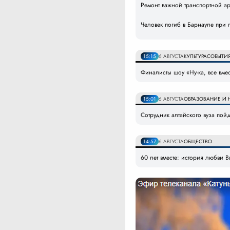
Ремонт важной транспортной а
Человек погиб в Барнауле при 
15:15
6 АВГУСТА
КУЛЬТУРА
СОБЫТИ
Финалисты шоу «Ну-ка, все вмес
15:01
6 АВГУСТА
ОБРАЗОВАНИЕ И 
Сотрудник алтайского вуза пойд
14:57
6 АВГУСТА
ОБЩЕСТВО
60 лет вместе: история любви