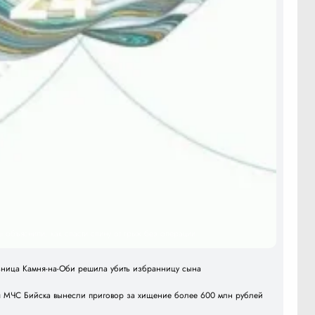
ы объяснили, как спасти спину от грыж без операции
льница Камня-на-Оби решила убить избранницу сына
я МЧС Бийска вынесли приговор за хищение более 600 млн рублей