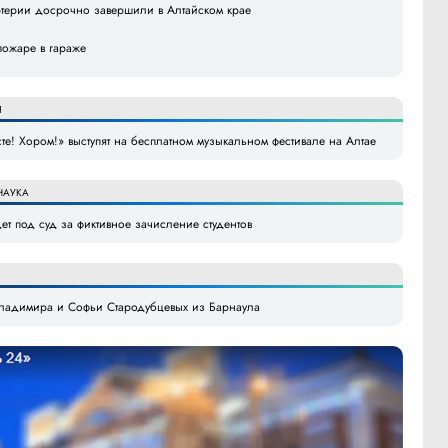
ртерии досрочно завершили в Алтайском крае
пожаре в гараже
Я
те! Хором!» выступят на бесплатном музыкальном фестивале на Алтае
НАУКА
ет под суд за фиктивное зачисление студентов
 Владимира и Софьи Стародубцевых из Барнаула