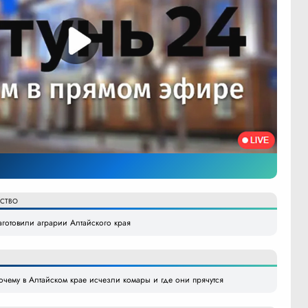
ЙСТВО
аготовили аграрии Алтайского края
очему в Алтайском крае исчезли комары и где они прячутся