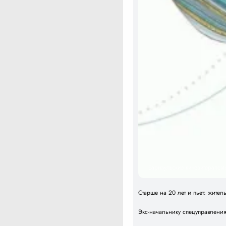
Барнаульские кинезитерапевт
Старше на 20 лет и пьет: жите
Экс-начальнику спецуправлени