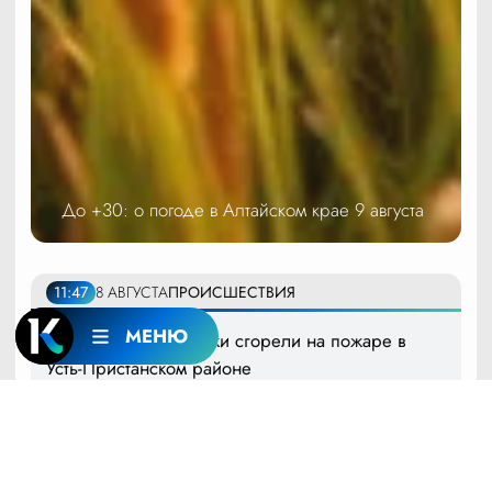
До +30: о погоде в Алтайском крае 9 августа
11:47
8 АВГУСТА
ПРОИСШЕСТВИЯ
МЕНЮ
Надворные постройки сгорели на пожаре в
Усть-Пристанском районе
10:46
8 АВГУСТА
ОБЩЕСТВО
Около 300 выпускников военного учебного