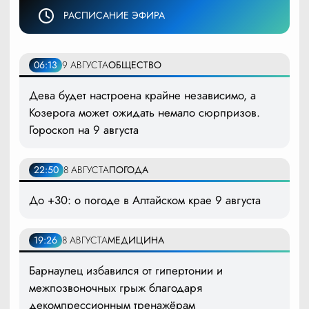
РАСПИСАНИЕ ЭФИРА
06:13
9 АВГУСТА
ОБЩЕСТВО
Дева будет настроена крайне независимо, а
Козерога может ожидать немало сюрпризов.
Гороскоп на 9 августа
22:50
8 АВГУСТА
ПОГОДА
До +30: о погоде в Алтайском крае 9 августа
19:26
8 АВГУСТА
МЕДИЦИНА
Барнаулец избавился от гипертонии и
межпозвоночных грыж благодаря
декомпрессионным тренажёрам