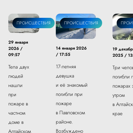
ПРОИСШЕСТВИЯ
ПРОИСШЕСТВИЯ
ПРОИ
29 января
14 января 2026
2026 /
19 декабр
/ 17:55
09:57
2025 / 13
17-летняя
Тела двух
Три чело
девушка
людей
погибли 
и её знакомый
нашли
пожарах 
погибли при
при
утром
пожаре
пожаре в
в Алтайс
в Павловском
частном
крае
районе.
доме в
Возбуждено
Алтайском