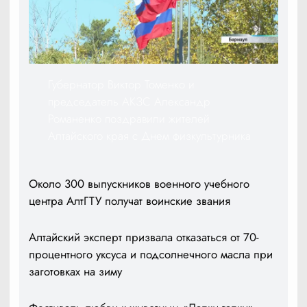
Губернатор Виктор Томенко и
председатель АКЗС Александр
Романенко поздравили жителей
Алтайского края с Днем физкультурника
Около 300 выпускников военного учебного
центра АлтГТУ получат воинские звания
Алтайский эксперт призвала отказаться от 70-
процентного уксуса и подсолнечного масла при
заготовках на зиму