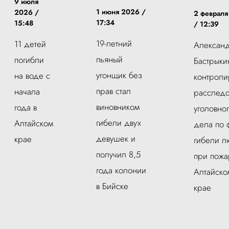
9 июля
1 июня 2026 /
2026 /
2 февраля
17:34
15:48
/ 12:39
19-летний
11 детей
Алексан
пьяный
погибли
Бастрыки
угонщик без
на воде с
контроли
прав стал
начала
расслед
виновником
года в
уголовно
гибели двух
Алтайском
дела по 
девушек и
крае
гибели 
получил 8,5
при пожа
года колонии
Алтайско
в Бийске
крае