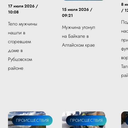
8 и
17 июля 2026 /
15 июля 2026 /
/ 1
10:08
09:21
По
Тело мужчины
Мужчина утонул
на
нашли в
на Байкале в
пр
сгоревшем
Алтайском крае
фу
доме в
вор
Рубцовском
Та
районе
ра
ПРОИСШЕСТВИЯ
ПРОИСШЕСТВИЯ