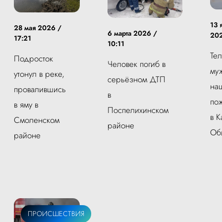
13 
28 мая 2026 /
6 марта 2026 /
202
17:21
10:11
Те
Подросток
Человек погиб в
му
утонул в реке,
серьёзном ДТП
на
провалившись
в
по
в яму в
Поспелихинском
в К
Смоленском
районе
Об
районе
ПРОИСШЕСТВИЯ