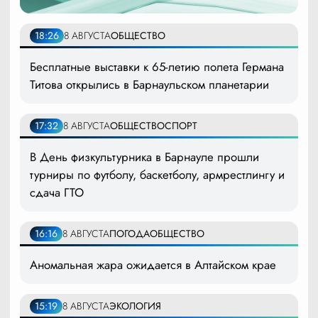
18:26
8 АВГУСТА
ОБЩЕСТВО
Бесплатные выставки к 65-летию полета Германа
Титова открылись в Барнаульском планетарии
17:32
8 АВГУСТА
ОБЩЕСТВО
СПОРТ
В День физкультурника в Барнауле прошли
турниры по футболу, баскетболу, армрестлингу и
сдача ГТО
16:16
8 АВГУСТА
ПОГОДА
ОБЩЕСТВО
Аномальная жара ожидается в Алтайском крае
15:19
8 АВГУСТА
ЭКОЛОГИЯ