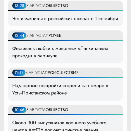
13:28
8 АВГУСТА
ОБЩЕСТВО
Что изменится в российских школах с 1 сентября
12:44
8 АВГУСТА
ПРОЧЕЕ
Фестиваль любви к животным «Лапки тапки»
проходит в Барнауле
11:47
8 АВГУСТА
ПРОИСШЕСТВИЯ
Надворные постройки сгорели на пожаре в
Усть-Пристанском районе
10:46
8 АВГУСТА
ОБЩЕСТВО
Около 300 выпускников военного учебного
центра АлтГТУ получат воинские звания