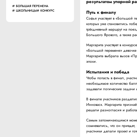
результатом упорной р
БОЛЬШАЯ ПЕРЕМЕНА
ШКОЛЬНИЦЫ
КОНКУРС
Путь к финалу
Софья участвует в «Большой п
которых уже становились поб
трёхдневный маршрут на поезд
Большого Ярового, а также р
Маргарита участвует в конкур
«Большой перемене» девочке р
Маргарита выбрала вызов «Пр
эпохи.
Испытания и победа
Чтобы попасть в финал, участ
необходимое количество балл
задавали логические задачи 
В финале участников раздели
Инноваск. Маргарита признаёт
решали разногласия и работ
Самым запоминающимся момен
сомневались, что он приедет,
участники делали проект и г