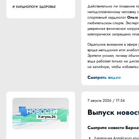
Действительно ли плавание п
КАРДИОЛОГ
ЗДОРОВЬЕ
неподготовленному человеку с
спортивный кардиолог
Ольга
любительском спорте. Эксперт
умеренная физическая нагруз
категорически запрещено плав
Отдельное внимание в эфире 
вроде мельдония или анаболи
Зрители узнают, почему обычн
вода работает только на дист
на калийную, чтобы избавитьс
Смотреть видео
7 августа 2026 / 17:54
Выпуск новост
Смотрите новости Барна
Делегация Алтайского края во главе с губернатором Виктором Томенко участвует в Кыргызско-Российском