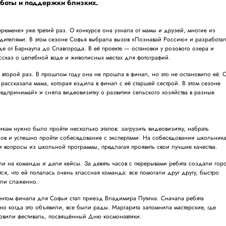
аботы и поддержки близких.
еремене» уже третий раз. О конкурсе она узнала от мамы и друзей, многие из
едителями. В этом сезоне Софья выбрала вызов «Познавай Россию» и разработа
е от Барнаула до Славгорода. В её проекте — остановки у розового озера и
ассказ о целебной воде и живописных местах для фотографий.
се второй раз. В прошлом году она не прошла в финал, но это не остановило её. 
ассказала мама, которая ездила в финал с её старшей сестрой. В этом сезоне
едпринимай» и сняла видеовизитку о развитии сельского хозяйства в разные
никам нужно было пройти несколько этапов: загрузить видеовизитку, набрать
ов и успешно пройти собеседование с экспертами. На собеседовании школьник
и вопросы из школьной программы, предлагая проявить свои лучшие качества.
ли на команды и дали кейсы. За девять часов с перерывами ребята создали гор
ся, что ей попалась очень классная команда: все помогали друг другу, быстро
али слаженно.
том финала для Софьи стал приезд Владимира Путина. Сначала ребята
 но когда это объявили, все были рады. Маргарита запомнила мастерские, где
отовили фестиваль, посвящённый Дню космонавтики.