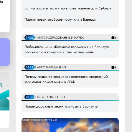
ом
Волны жары и засухи могут стать нормой для Сибири
Партия новых автобусов поступила в Барнаул
19:03
7 АВГУСТА
ОБРАЗОВАНИЕ И НАУКА
Победительницы «Большой перемены» из Барнаула
рассказали о конкурсе и путешествии мечты
18:22
7 АВГУСТА
МЕДИЦИНА
Почему плавание вредит позвоночнику: спортивный
кардиолог ломает мифы о ЗОЖ
18:03
7 АВГУСТА
ОБЩЕСТВО
Новые дорожные знаки установят в Барнауле