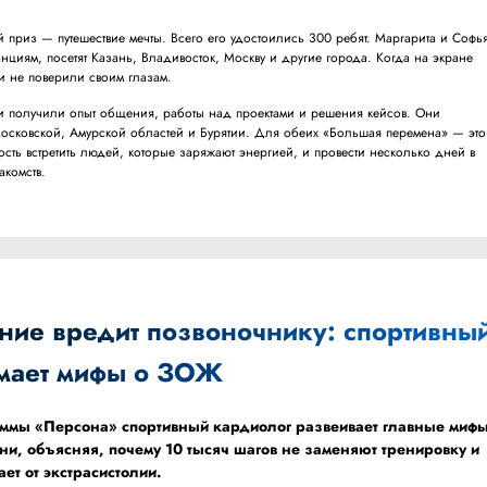
приз — путешествие мечты. Всего его удостоились 300 ребят. Маргарита и Софь
танциям, посетят Казань, Владивосток, Москву и другие города. Когда на экране
и не поверили своим глазам.
ки получили опыт общения, работы над проектами и решения кейсов. Они
осковской, Амурской областей и Бурятии. Для обеих «Большая перемена» — это
ость встретить людей, которые заряжают энергией, и провести несколько дней в
акомств.
ние вредит позвоночнику: спортивны
мает мифы о ЗОЖ
аммы «Персона» спортивный кардиолог развеивает главные миф
и, объясняя, почему 10 тысяч шагов не заменяют тренировку и
ет от экстрасистолии.