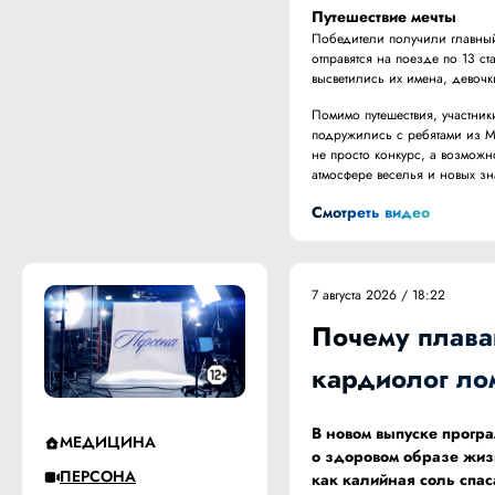
Путешествие мечты
Победители получили главный 
отправятся на поезде по 13 с
высветились их имена, девочк
Помимо путешествия, участни
подружились с ребятами из М
не просто конкурс, а возможн
атмосфере веселья и новых зн
Смотреть видео
7 августа 2026 / 18:22
Почему плава
кардиолог ло
В новом выпуске прогр
МЕДИЦИНА
о здоровом образе жизн
ПЕРСОНА
как калийная соль спаса