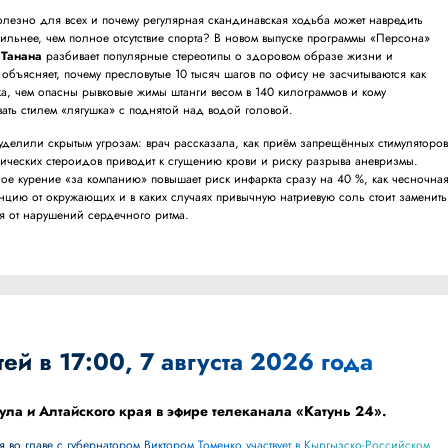
олезно для всех и почему регулярная скандинавская ходьба может навредить
ильнее, чем полное отсутствие спорта? В новом выпуске программы «Персона»
 Танана
разбивает популярные стереотипы о здоровом образе жизни и
 объясняет, почему пресловутые 10 тысяч шагов по офису не засчитываются как
ка, чем опасны рывковые жимы штанги весом в 140 килограммов и кому
ать стилем «лягушка» с поднятой над водой головой.
уделили скрытым угрозам: врач рассказала, как приём запрещённых стимуляторо
ческих стероидов приводит к сгущению крови и риску разрыва аневризмы.
ое курение «за компанию» повышает риск инфаркта сразу на 40 %, как чесночна
анцию от окружающих и в каких случаях привычную натриевую соль стоит заменить
я от нарушений сердечного ритма.
ей в 17:00, 7 августа 2026 года
ула и Алтайского края в эфире телеканала «Катунь 24».