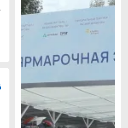
я
й
ы