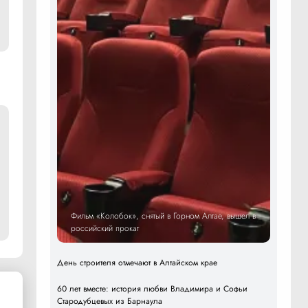
Фильм «Колобок», снятый в Горном Алтае, вышел в
российский прокат
День строителя отмечают в Алтайском крае
60 лет вместе: история любви Владимира и Софьи
Стародубцевых из Барнаула