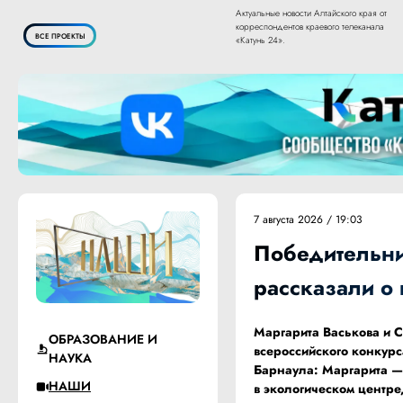
Актуальные новости Алтайского края от
корреспондентов краевого телеканала
ВСЕ ПРОЕКТЫ
«Катунь 24».
7 августа 2026 / 19:03
Победительн
рассказали о 
Маргарита Васькова и 
ОБРАЗОВАНИЕ И
всероссийского конкур
НАУКА
Барнаула: Маргарита —
НАШИ
в экологическом центре