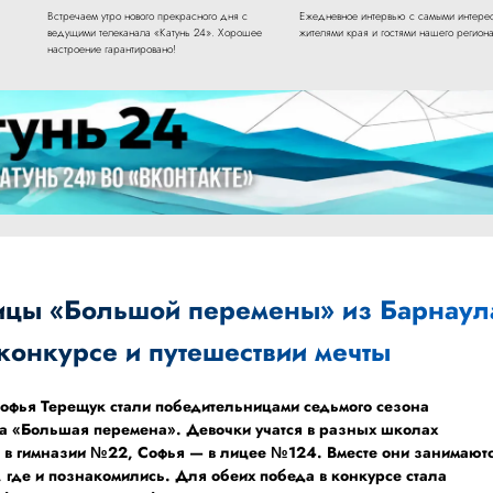
Встречаем утро нового прекрасного дня с
Ежедневное интервью с самыми интере
ведущими телеканала «Катунь 24». Хорошее
жителями края и гостями нашего региона
настроение гарантировано!
ицы «Большой перемены» из Барнаул
конкурсе и путешествии мечты
Софья Терещук стали победительницами седьмого сезона
са «Большая перемена». Девочки учатся в разных школах
 в гимназии №22, Софья — в лицее №124. Вместе они занимают
, где и познакомились. Для обеих победа в конкурсе стала