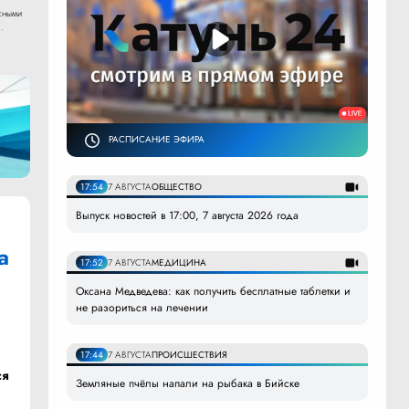
сными
.
РАСПИСАНИЕ ЭФИРА
17:54
7 АВГУСТА
ОБЩЕСТВО
Выпуск новостей в 17:00, 7 августа 2026 года
а
17:52
7 АВГУСТА
МЕДИЦИНА
Оксана Медведева: как получить бесплатные таблетки и
не разориться на лечении
17:44
7 АВГУСТА
ПРОИСШЕСТВИЯ
ся
Земляные пчёлы напали на рыбака в Бийске