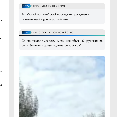
17:27
7 АВГУСТА
ПРОИСШЕСТВИЯ
Алтайский полицейский пострадал при тушении
полыхающей фуры под Бийском
ла
17:02
7 АВГУСТА
СЕЛЬСКОЕ ХОЗЯЙСТВО
О
Со ста гектаров до семи тысяч: как обычный труженик из
села Зятьково кормит родное село и край
ам
од