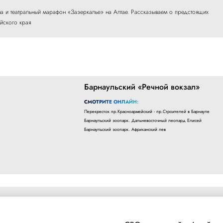
а и театральный марафон «Зазеркалье» на Алтае. Рассказываем о предстоящих
айского края
Барнаульский «Речной вокзал»
СМОТРИТЕ ОНЛАЙН:
Перекресток пр.Красноармейский - пр.Строителей в Барнауле
Барнаульский зоопарк. Дальневосточный леопард Елисей
Барнаульский зоопарк. Африканский лев