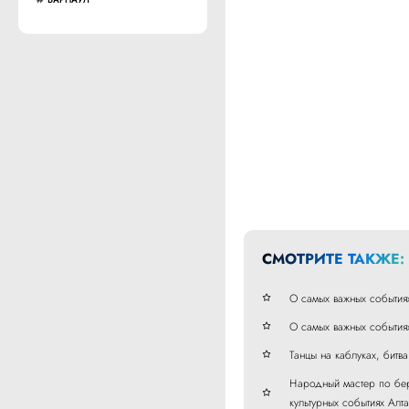
СМОТРИТЕ ТАКЖЕ:
О самых важных события
О самых важных события
Танцы на каблуках, битв
Народный мастер по бер
культурных событиях Алт