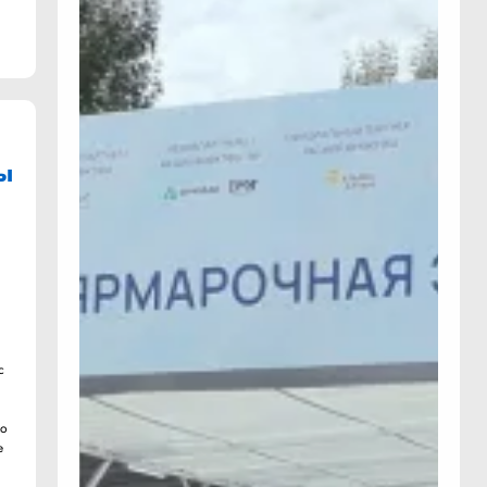
ы
с
ко
е