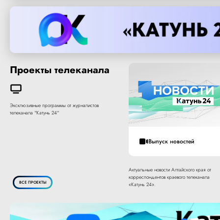
Проекты телеканала
Эксклюзивные программы от журналистов
телеканала "Катунь 24"
Выпуск новостей
Актуальные новости Алтайского края от
корреспондентов краевого телеканала
ВСЕ ПРОЕКТЫ
«Катунь 24».