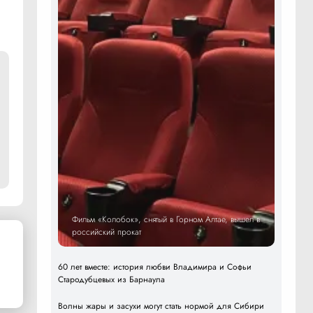
Фильм «Колобок», снятый в Горном Алтае, вышел в
российский прокат
60 лет вместе: история любви Владимира и Софьи
Стародубцевых из Барнаула
Волны жары и засухи могут стать нормой для Сибири