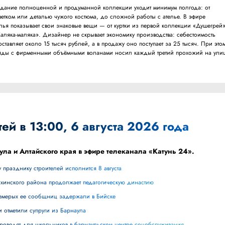
здание полноценной и продуманной коллекции уходит минимум полгода: от
ветком или деталью чужого костюма, до сложной работы с ателье. В эфире
лья показывает свои знаковые вещи — от куртки из первой коллекции «Душегрей
Каляка-маляка». Дизайнер не скрывает экономику производства: себестоимость
ставляет около 15 тысяч рублей, а в продажу оно поступает за 25 тысяч. При это
аряды с фирменными объёмными воланами носил каждый третий прохожий на улиц
ей в 13:00, 6 августа 2026 года
ула и Алтайского края в эфире телеканала «Катунь 24».
 празднику строителей исполнится 8 августа
ихинского района продолжает педагогическую династию
 семерых ее сообщниц задержали в Бийске
и отметили супруги из Барнаула
 проводят для школьников в барнаульском центре соцобслуживания