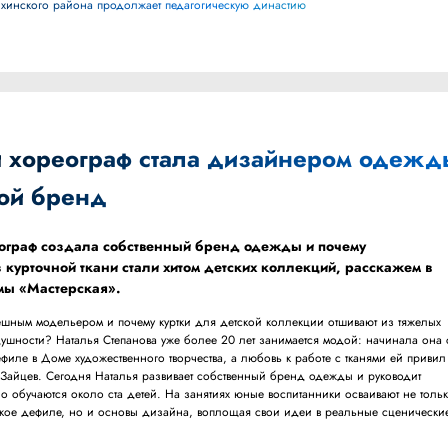
ихинского района продолжает педагогическую династию
й хореограф стала дизайнером одежд
вой бренд
ограф создала собственный бренд одежды и почему
 курточной ткани стали хитом детских коллекций, расскажем в
мы «Мастерская».
пешным модельером и почему куртки для детской коллекции отшивают из тяжелых
душности? Наталья Степанова уже более 20 лет занимается модой: начинала она 
филе в Доме художественного творчества, а любовь к работе с тканями ей привил
 Зайцев. Сегодня Наталья развивает собственный бренд одежды и руководит
 обучаются около ста детей. На занятиях юные воспитанники осваивают не толь
кое дефиле, но и основы дизайна, воплощая свои идеи в реальные сценически