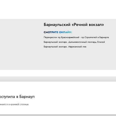
Барнаульский «Речной вокзал»
СМОТРИТЕ ОНЛАЙН:
Перекресток пр.Красноармейский - пр.Строителей в Барнауле
Барнаульский зоопарк. Дальневосточный леопард Елисей
Барнаульский зоопарк. Африканский лев
оступила в Барнаул
ается в краевой столице.