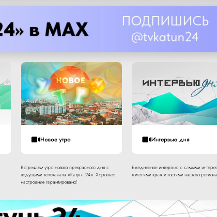
Новое утро
Интервью дня
Встречаем утро нового прекрасного дня с
Ежедневное интервью с самыми интере
ведущими телеканала «Катунь 24». Хорошее
жителями края и гостями нашего региона
настроение гарантировано!