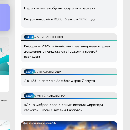
Партия новых автобусов поступила в Барнаул
Выпуск новостей в 13:00, 6 августа 2026 года
23:23
6 АВГУСТА
ОБЩЕСТВО
Выборы – 2026: в Алтайском крае завершается прием
документов от кандидатов в Госдуму и краевой
парламент
22:45
6 АВГУСТА
ПОГОДА
До +28: о погоде в Алтайском крае 7 августа
22:01
6 АВГУСТА
ОБЩЕСТВО
сными
«Одно доброе дело в день»: история директора
.
сельской школы Светланы Карловой