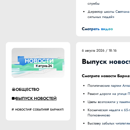
службы
Директор школы Светлана Карлова из Крутихинского района стала участником проекта «Алтай. Земля
сильных людей»
Смотреть видео
6 августа 2026 / 18:16
Выпуск новост
Смотрите новости Барна
Политические партии Алт
ОБЩЕСТВО
Ремонт дороги на улице 
ВЫПУСК НОВОСТЕЙ
Цветы возложили у памят
НОВОСТИ
СОБЫТИЯ
БАРНАУЛ
Космическая неделя к 65-летию полета Германа Титова открылась на родине космонавта в селе
Полковниково
Выставку забытых читате