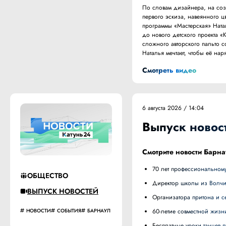
По словам дизайнера, на со
первого эскиза, навеянного ц
программы «Мастерская» Ната
до нового детского проекта «
сложного авторского пальто со
Наталья мечтает, чтобы её н
Смотреть видео
6 августа 2026 / 14:04
Выпуск новост
Смотрите новости Барна
70 лет профессиональному
ОБЩЕСТВО
Директор школы из Волч
ВЫПУСК НОВОСТЕЙ
Организатора притона и
НОВОСТИ
СОБЫТИЯ
БАРНАУЛ
60-летие совместной жизн
Бесплатные уроки танцев