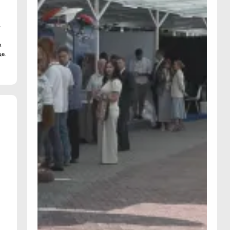
»
м
е.