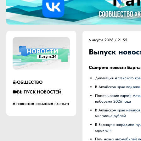
6 августа 2026 / 21:55
Выпуск новост
Смотрите новости Барна
Делегация Алтайского кр
ОБЩЕСТВО
В Алтайском крае подвел
ВЫПУСК НОВОСТЕЙ
Политические партии Алтайского края подписали соглашение о взаимодействии при наблюдении за
выборами 2026 года
НОВОСТИ
СОБЫТИЯ
БАРНАУЛ
В Алтайском крае начался приём заявок на субсидии для малого и среднего бизнеса на сумму 303
миллиона рублей
В Барнауле наградили лучших строителей в преддверии профессионального праздника и 70-летия Дня
строителя
Пять новых автомобилей передали в районные больницы Алтайского края для медиков и паллиативной