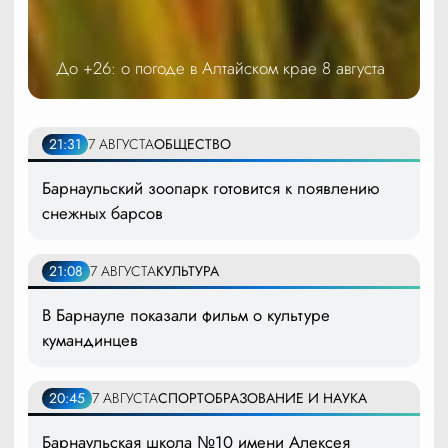
До +26: о погоде в Алтайском крае 8 августа
21:31
7 АВГУСТА
ОБЩЕСТВО
Барнаульский зоопарк готовится к появлению
снежных барсов
21:08
7 АВГУСТА
КУЛЬТУРА
В Барнауле показали фильм о культуре
кумандинцев
20:45
7 АВГУСТА
СПОРТ
ОБРАЗОВАНИЕ И НАУКА
Барнаульская школа №10 имени Алексея