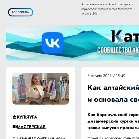
Актуальные новости Алтайского края от
корреспондентов краевого телеканала
ВСЕ ПРОЕКТЫ
«Катунь 24».
6 августа 2026 / 15:49
Как алтайски
и основала с
Как барнаульский хоре
КУЛЬТУРА
дизайнерские куртки из
МАСТЕРСКАЯ
новом выпуске програм
Может ли хореограф стать ус
ДИЗАЙНЕР
ОДЕЖДА
МОДА