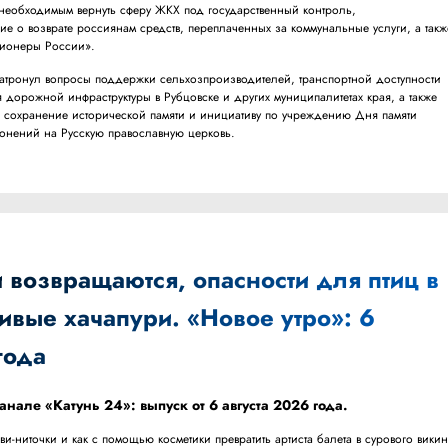
 необходимым вернуть сферу ЖКХ под государственный контроль,
е о возврате россиянам средств, переплаченных за коммунальные услуги, а такж
сионеры России».
 затронул вопросы поддержки сельхозпроизводителей, транспортной доступности
я дорожной инфраструктуры в Рубцовске и других муниципалитетах края, а также
 сохранение исторической памяти и инициативу по учреждению Дня памяти
гонений на Русскую православную церковь.
 возвращаются, опасности для птиц в
ивые хачапури. «Новое утро»: 6
года
анале «Катунь 24»: выпуск от 6 августа 2026 года.
ви-ниточки и как с помощью косметики превратить артиста балета в сурового викин