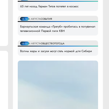
65 лет назад Герман Титов полетел в космос
16:14
6 АВГУСТА
СОБЫТИЯ
Барнаульская команда «Трегуб» пробилась в полуфинал
телевизионной Первой лиги КВН
16:02
6 АВГУСТА
ОБЩЕСТВО
ПОГОДА
Волны жары и засухи могут стать нормой для Сибири