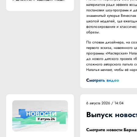
материалов ради эффекта воз
постановки шоу-программ и де
знаменитый кутюрье Вячеслав
школой моделей, где ежегодно
фотопозирование и классичес
образы.
По словам дизайнера, на со
первого эскиза, навеянного ц
программы «Мастерская» Ната
до нового детского проекта «
сложного авторского пальто со
Наталья мечтает, чтобы её н
Смотреть видео
6 августа 2026 / 14:04
Выпуск новост
Смотрите новости Барна