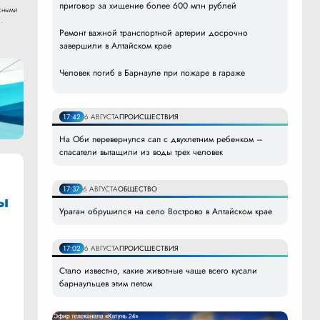
приговор за хищение более 600 млн рублей
сными
.
Ремонт важной транспортной артерии досрочно
завершили в Алтайском крае
Человек погиб в Барнауле при пожаре в гараже
17:42
6 АВГУСТА
ПРОИСШЕСТВИЯ
На Оби перевернулся сап с двухлетним ребенком –
спасатели вытащили из воды трех человек
17:37
6 АВГУСТА
ОБЩЕСТВО
ы
Ураган обрушился на село Вострово в Алтайском крае
17:02
6 АВГУСТА
ПРОИСШЕСТВИЯ
Стало известно, какие животные чаще всего кусали
барнаульцев этим летом