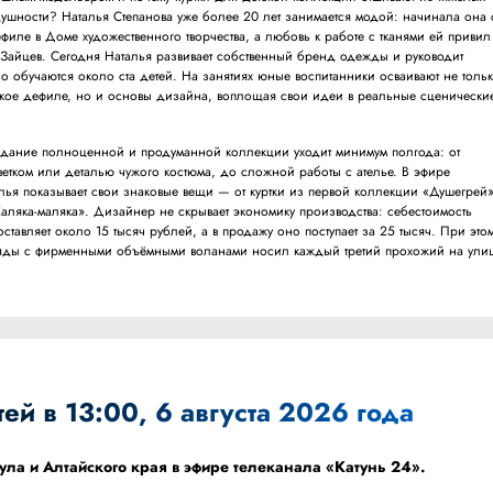
душности? Наталья Степанова уже более 20 лет занимается модой: начинала она 
филе в Доме художественного творчества, а любовь к работе с тканями ей привил
 Зайцев. Сегодня Наталья развивает собственный бренд одежды и руководит
 обучаются около ста детей. На занятиях юные воспитанники осваивают не толь
кое дефиле, но и основы дизайна, воплощая свои идеи в реальные сценически
здание полноценной и продуманной коллекции уходит минимум полгода: от
ветком или деталью чужого костюма, до сложной работы с ателье. В эфире
лья показывает свои знаковые вещи — от куртки из первой коллекции «Душегрей
Каляка-маляка». Дизайнер не скрывает экономику производства: себестоимость
ставляет около 15 тысяч рублей, а в продажу оно поступает за 25 тысяч. При это
аряды с фирменными объёмными воланами носил каждый третий прохожий на улиц
ей в 13:00, 6 августа 2026 года
ула и Алтайского края в эфире телеканала «Катунь 24».