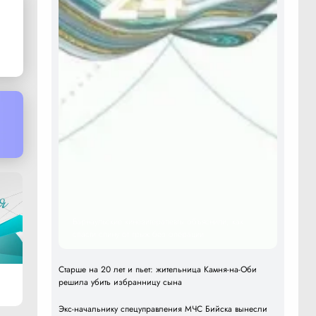
Барнаульские кинезитерапевты объяснили, как
спасти спину от грыж без операции
Старше на 20 лет и пьет: жительница Камня-на-Оби
решила убить избранницу сына
Экс-начальнику спецуправления МЧС Бийска вынесли