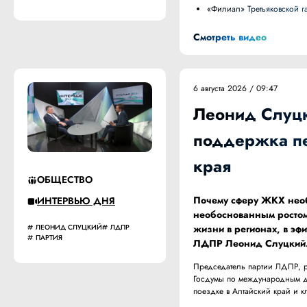
«Филиал» Третьяковской 
Смотреть видео
6 августа 2026 / 09:47
Леонид Слуцк
поддержка пе
края
ОБЩЕСТВО
Почему сферу ЖКХ необх
ИНТЕРВЬЮ ДНЯ
необоснованным ростом
жизни в регионах, в э
ЛЕОНИД СЛУЦКИЙ
ЛДПР
ПАРТИЯ
ЛДПР Леонид Слуцкий
Председатель партии ЛДПР, р
Госдумы по международным де
поездке в Алтайский край и 