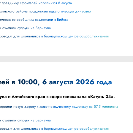
 празднику строителей исполнится 8 августа
ихинского района продолжает педагогическую династию
 семерых ее сообщниц задержали в Бийске
и отметили супруги из Барнаула
 проводят для школьников в барнаульском центре соцобслуживания
ей в 10:00, 6 августа 2026 года
ула и Алтайского края в эфире телеканала «Катунь 24».
и отметили супруги из Барнаула
 проводят для школьников в барнаульском центре соцобслуживания