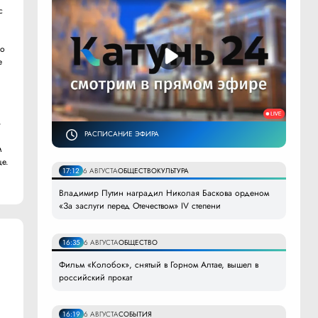
с
ко
е
»
РАСПИСАНИЕ ЭФИРА
м
е.
17:12
6 АВГУСТА
ОБЩЕСТВО
КУЛЬТУРА
Владимир Путин наградил Николая Баскова орденом
«За заслуги перед Отечеством» IV степени
16:35
6 АВГУСТА
ОБЩЕСТВО
Фильм «Колобок», снятый в Горном Алтае, вышел в
российский прокат
16:19
6 АВГУСТА
СОБЫТИЯ