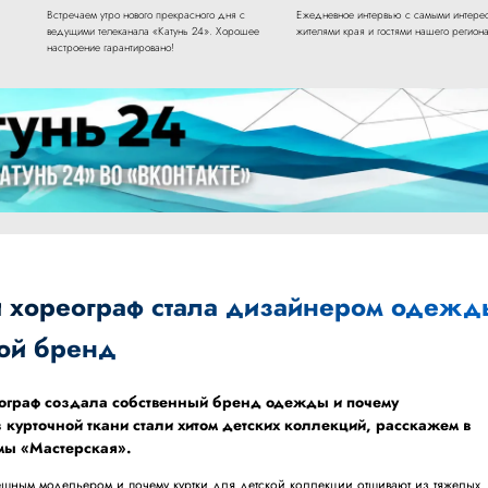
Встречаем утро нового прекрасного дня с
Ежедневное интервью с самыми интере
ведущими телеканала «Катунь 24». Хорошее
жителями края и гостями нашего региона
настроение гарантировано!
й хореограф стала дизайнером одежд
вой бренд
ограф создала собственный бренд одежды и почему
 курточной ткани стали хитом детских коллекций, расскажем в
мы «Мастерская».
пешным модельером и почему куртки для детской коллекции отшивают из тяжелых