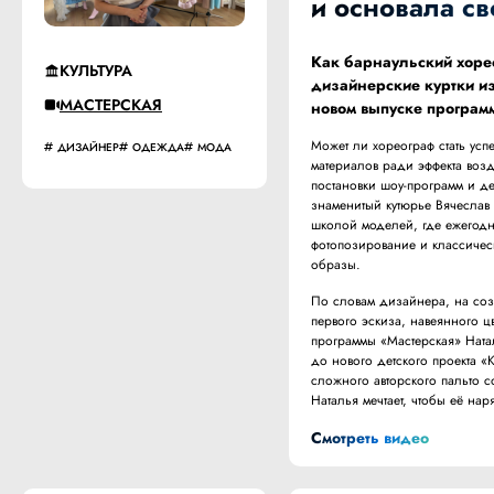
и основала с
Как барнаульский хоре
КУЛЬТУРА
дизайнерские куртки из
МАСТЕРСКАЯ
новом выпуске програм
Может ли хореограф стать ус
ДИЗАЙНЕР
ОДЕЖДА
МОДА
материалов ради эффекта воз
постановки шоу-программ и де
знаменитый кутюрье Вячеслав
школой моделей, где ежегодно
фотопозирование и классичес
образы.
По словам дизайнера, на со
первого эскиза, навеянного ц
программы «Мастерская» Ната
до нового детского проекта «
сложного авторского пальто со
Наталья мечтает, чтобы её н
Смотреть видео