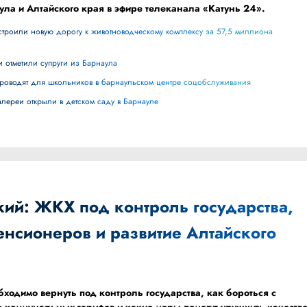
ула и Алтайского края в эфире телеканала «Катунь 24».
и отметили супруги из Барнаула
 проводят для школьников в барнаульском центре соцобслуживания
галереи открыли в детском саду в Барнауле
ий: ЖКХ под контроль государства,
нсионеров и развитие Алтайского
одимо вернуть под контроль государства, как бороться с
 коммунальных тарифов и какие меры помогут улучшить качеств