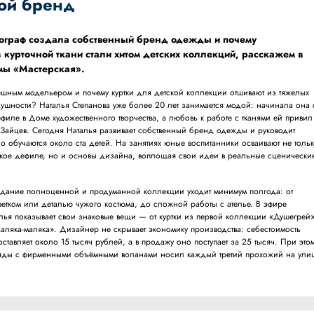
вой бренд
ограф создала собственный бренд одежды и почему
 курточной ткани стали хитом детских коллекций, расскажем в
мы «Мастерская».
пешным модельером и почему куртки для детской коллекции отшивают из тяжелых
душности? Наталья Степанова уже более 20 лет занимается модой: начинала она 
филе в Доме художественного творчества, а любовь к работе с тканями ей привил
 Зайцев. Сегодня Наталья развивает собственный бренд одежды и руководит
 обучаются около ста детей. На занятиях юные воспитанники осваивают не толь
кое дефиле, но и основы дизайна, воплощая свои идеи в реальные сценически
здание полноценной и продуманной коллекции уходит минимум полгода: от
ветком или деталью чужого костюма, до сложной работы с ателье. В эфире
лья показывает свои знаковые вещи — от куртки из первой коллекции «Душегрей
Каляка-маляка». Дизайнер не скрывает экономику производства: себестоимость
ставляет около 15 тысяч рублей, а в продажу оно поступает за 25 тысяч. При это
аряды с фирменными объёмными воланами носил каждый третий прохожий на улиц