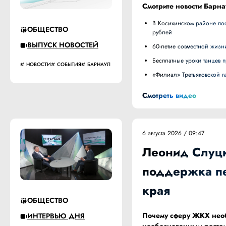
Смотрите новости Барна
В Косихинском районе построили новую дорогу к животноводческому комплексу за 57,5 миллиона
ОБЩЕСТВО
рублей
ВЫПУСК НОВОСТЕЙ
60-летие совместной жизн
Бесплатные уроки танцев
НОВОСТИ
СОБЫТИЯ
БАРНАУЛ
«Филиал» Третьяковской 
Смотреть видео
6 августа 2026 / 09:47
Леонид Слуцк
поддержка пе
края
ОБЩЕСТВО
Почему сферу ЖКХ необх
ИНТЕРВЬЮ ДНЯ
необоснованным ростом