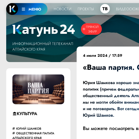
ТВ
НОВОСТИ
ПРОЕКТЫ
ВИДЕОСЮЖ
МЕНЮ
ПРЯМОЙ
ЭФИР
ИНФОРМАЦИОННЫЙ ТЕЛЕКАНАЛ
АЛТАЙСКОГО КРАЯ
4 июля 2024 / 17:59
«Ваша партия.
Юрия Шамкова хорошо знаю
политик (причем федеральн
общественный деятель Алта
мы не могли обойти внимани
и не поговорить. Вот сегод
КУЛЬТУРА
Юрий Шамков.
Вы можете посмотреть 
ЮРИЙ ШАМКОВ
ОБЩЕСТВЕННАЯ ПАЛАТА
АЛТАЙСКОГО КРАЯ