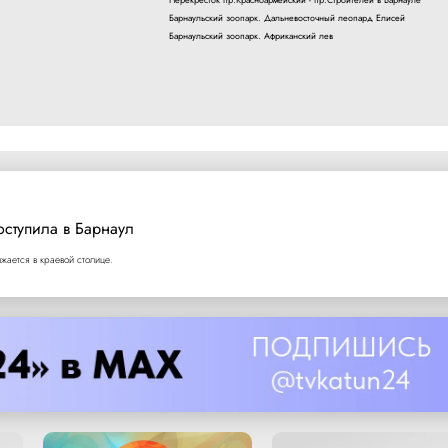
Барнаульский зоопарк. Дальневосточный леопард Елисей
Барнаульский зоопарк. Африканский лев
оступила в Барнаул
ается в краевой столице.