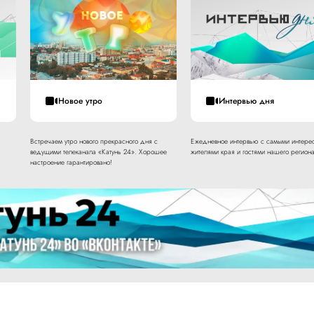
Новое утро
Интервью дня
Встречаем утро нового прекрасного дня с
Ежедневное интервью с самыми интере
ведущими телеканала «Катунь 24». Хорошее
жителями края и гостями нашего региона
настроение гарантировано!