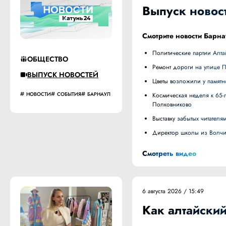
Выпуск новост
Смотрите новости Барна
Политические партии Алт
ОБЩЕСТВО
Ремонт дороги на улице 
ВЫПУСК НОВОСТЕЙ
Цветы возложили у памят
НОВОСТИ
СОБЫТИЯ
БАРНАУЛ
Космическая неделя к 65-летию полета Германа Титова открылась на родине космонавта в селе
Полковниково
Выставку забытых читате
Директор школы из Волч
Смотреть видео
6 августа 2026 / 15:49
Как алтайски