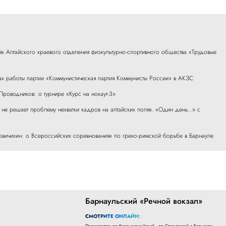
х Алтайского краевого отделения физкультурно-спортивного общества «Трудовые
ах работы партии «Коммунистическая партия Коммунисты России» в АКЗС
роводников: о турнире «Курс на нокаут-3»
не решает проблему нехватки кадров на алтайских полях. «Один день...» с
ичихин: о Всероссийских соревнованиях по греко-римской борьбе в Барнауле
Барнаульский «Речной вокзал»
СМОТРИТЕ ОНЛАЙН:
Перекресток пр.Красноармейский - пр.Строителей в Барнауле