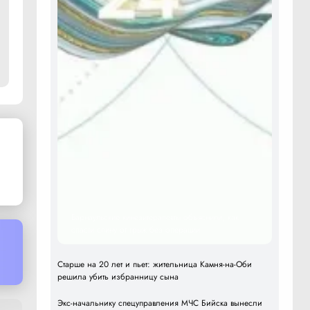
Барнаульские кинезитерапевты объяснили, как
спасти спину от грыж без операции
Старше на 20 лет и пьет: жительница Камня-на-Оби
решила убить избранницу сына
Экс-начальнику спецуправления МЧС Бийска вынесли