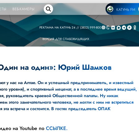
ЕТЫ
ВЕБ-КАМЕРЫ
КАТУНЬ FM
РЕКЛАМА НА КАТУНЬ 24 // (3852) 999-800
ВЕРСИЯ ДЛЯ СЛАБОВИДЯЩИХ
 Один на один»: Юрий Шамков
т у нас на Алтае. Он и успешный предприниматель, и известный
ого уровня), и спортивный меценат, а в последнее время ведущий,
я, руководитель краевой Общественной палаты. Ну никак
ем этого замечательного человека, не могли с ним не встретиться
ня эта встреча и состоится. В гостях председатель ОПАК
видео на Youtube по
ССЫЛКЕ.