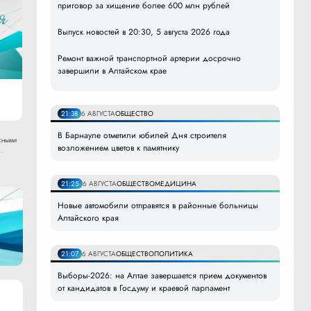
приговор за хищение более 600 млн рублей
Выпуск новостей в 20:30, 5 августа 2026 года
Ремонт важной транспортной артерии досрочно
завершили в Алтайском крае
21:38
6 АВГУСТА
ОБЩЕСТВО
В Барнауле отметили юбилей Дня строителя
сными
возложением цветов к памятнику
.
21:25
6 АВГУСТА
ОБЩЕСТВО
МЕДИЦИНА
Новые автомобили отправятся в районные больницы
Алтайского края
21:07
6 АВГУСТА
ОБЩЕСТВО
ПОЛИТИКА
Выборы-2026: на Алтае завершается прием документов
от кандидатов в Госдуму и краевой парламент