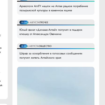
Археологи АлтГУ нашли на Алтае редкое погребение
пазырыкской культуры в каменном ящике
19:04
6 АВГУСТА
ПРОЧЕЕ
Юный фанат «Динамо-Алтай» получил в подарок
клюшку от Александра Овечкина
с
18:33
6 АВГУСТА
ОБЩЕСТВО
ко
е
Штраф за оскорбления в голосовых сообщениях
получил житель Алтайского края
»
м
е.