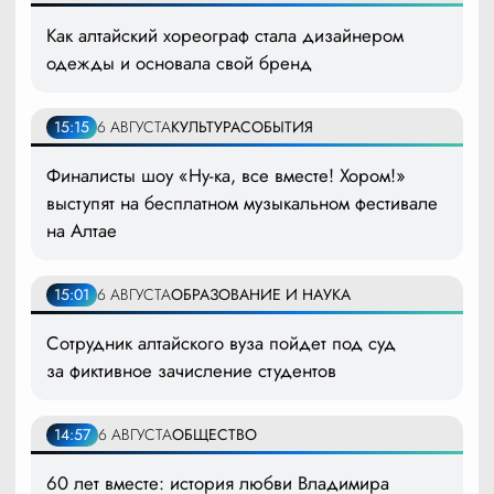
Как алтайский хореограф стала дизайнером
одежды и основала свой бренд
15:15
6 АВГУСТА
КУЛЬТУРА
СОБЫТИЯ
Финалисты шоу «Ну-ка, все вместе! Хором!»
выступят на бесплатном музыкальном фестивале
на Алтае
15:01
6 АВГУСТА
ОБРАЗОВАНИЕ И НАУКА
Сотрудник алтайского вуза пойдет под суд
за фиктивное зачисление студентов
14:57
6 АВГУСТА
ОБЩЕСТВО
60 лет вместе: история любви Владимира