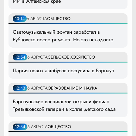
ИИ в Алтайском крае
13:14
6 АВГУСТА
ОБЩЕСТВО
Светомузыкальный фонтан заработал в
Рубцовске после ремонта. Но это ненадолго
12:54
6 АВГУСТА
СЕЛЬСКОЕ ХОЗЯЙСТВО
Партия новых автобусов поступила в Барнаул
12:43
6 АВГУСТА
ОБРАЗОВАНИЕ И НАУКА
Барнаульские воспитатели открыли филиал
Третьяковской галереи в холле детского сада
12:34
6 АВГУСТА
ОБЩЕСТВО