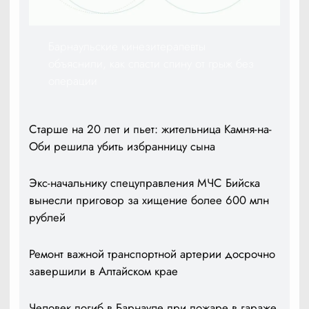
Барнаульские кинезитерапевты
объяснили, как спасти спину от грыж без
операции
Старше на 20 лет и пьет: жительница Камня-на-
Оби решила убить избранницу сына
Экс-начальнику спецуправления МЧС Бийска
вынесли приговор за хищение более 600 млн
рублей
Ремонт важной транспортной артерии досрочно
завершили в Алтайском крае
Человек погиб в Барнауле при пожаре в гараже