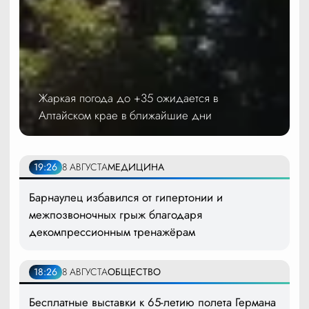
Жаркая погода до +35 ожидается в
Алтайском крае в ближайшие дни
19:26
8 АВГУСТА
МЕДИЦИНА
Барнаулец избавился от гипертонии и
межпозвоночных грыж благодаря
декомпрессионным тренажёрам
18:26
8 АВГУСТА
ОБЩЕСТВО
Бесплатные выставки к 65-летию полета Германа