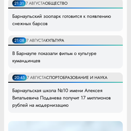
21:31
7 АВГУСТА
ОБЩЕСТВО
Барнаульский зоопарк готовится к появлению
снежных барсов
21:08
7 АВГУСТА
КУЛЬТУРА
В Барнауле показали фильм о культуре
кумандинцев
20:45
7 АВГУСТА
СПОРТ
ОБРАЗОВАНИЕ И НАУКА
Барнаульская школа №10 имени Алексея
Витальевича Поданева получит 17 миллионов
рублей на модернизацию