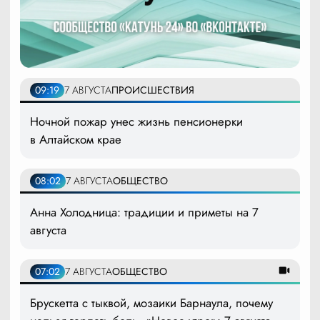
09:19
7 АВГУСТА
ПРОИСШЕСТВИЯ
Ночной пожар унес жизнь пенсионерки
в Алтайском крае
08:02
7 АВГУСТА
ОБЩЕСТВО
Анна Холодница: традиции и приметы на 7
августа
07:02
7 АВГУСТА
ОБЩЕСТВО
Брускетта с тыквой, мозаики Барнаула, почему